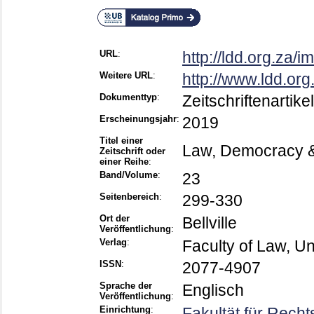
URL
:
http://ldd.org.za/
Weitere URL
:
http://www.ldd.org.
Dokumenttyp
:
Zeitschriftenartikel
Erscheinungsjahr
:
2019
Titel einer
Law, Democracy 
Zeitschrift oder
einer Reihe
:
Band/Volume
:
23
Seitenbereich
:
299-330
Ort der
Bellville
Veröffentlichung
:
Verlag
:
Faculty of Law, U
ISSN
:
2077-4907
Sprache der
Englisch
Veröffentlichung
:
Einrichtung
:
Fakultät für Rech