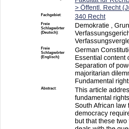
> Öffentl. Recht 
Fachgebiet
:
340 Recht
Freie
Demokratie , Grund
Schlagwörter
Verfassungsgericht
(Deutsch)
:
Verfassungsvergl
Freie
German Constitutio
Schlagwörter
Essential content 
(Englisch)
:
Separation of pow
majoritarian dilem
Fundamental right
Abstract
:
This article addr
fundamental right
South African law 
democracy require
but that these two
deals with the qu