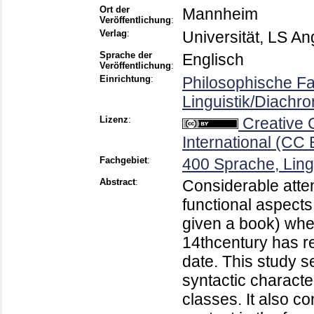
Ort der
Mannheim
Veröffentlichung
:
Verlag
:
Universität, LS Ang
Sprache der
Englisch
Veröffentlichung
:
Einrichtung
:
Philosophische Fak
Linguistik/Diachro
Lizenz
:
Creative
International (CC 
Fachgebiet
:
400 Sprache, Ling
Abstract
:
Considerable atte
functional aspects
given a book) whe
14thcentury has rec
date. This study s
syntactic characte
classes. It also c