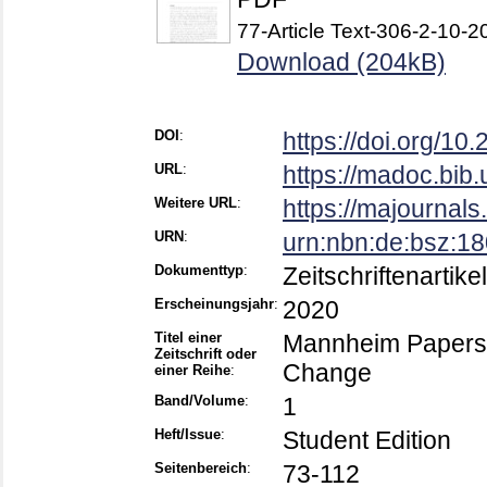
77-Article Text-306-2-10-
Download (204kB)
DOI
:
https://doi.org/1
URL
:
https://madoc.bib
Weitere URL
:
https://majournal
URN
:
urn:nbn:de:bsz:1
Dokumenttyp
:
Zeitschriftenartikel
Erscheinungsjahr
:
2020
Titel einer
Mannheim Papers i
Zeitschrift oder
Change
einer Reihe
:
Band/Volume
:
1
Heft/Issue
:
Student Edition
Seitenbereich
:
73-112