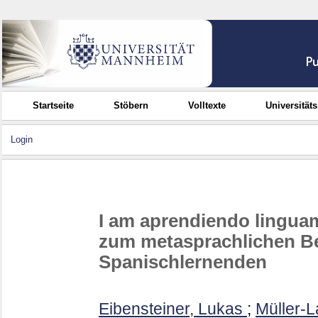
Startseite
Stöbern
Volltexte
Universität
Login
I am aprendiendo lingua
zum metasprachlichen B
Spanischlernenden
Eibensteiner, Lukas
;
Müller-