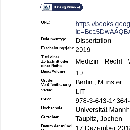
URL
:
https://books.goo
id=Bca5DwAAQBA
Dokumenttyp
:
Dissertation
Erscheinungsjahr
:
2019
Titel einer
Medizin - Recht - 
Zeitschrift oder
einer Reihe
:
Band/Volume
:
19
Ort der
Berlin ; Münster
Veröffentlichung
:
Verlag
:
LIT
ISBN
:
978-3-643-14364-
Hochschule
:
Universität Mann
Gutachter
:
Taupitz, Jochen
Datum der mündl.
17 Dezember 201