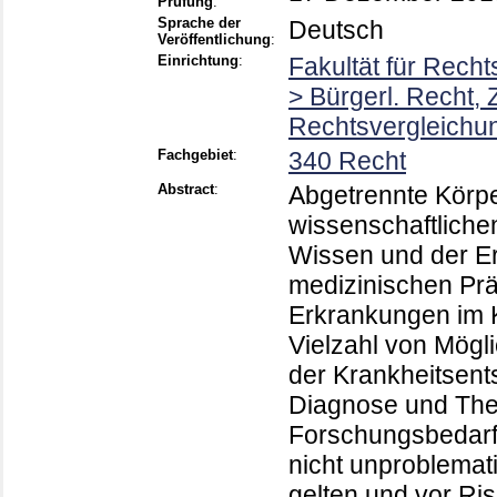
Prüfung
:
Sprache der
Deutsch
Veröffentlichung
:
Einrichtung
:
Fakultät für Rech
> Bürgerl. Recht, Z
Rechtsvergleichun
Fachgebiet
:
340 Recht
Abstract
:
Abgetrennte Körpe
wissenschaftlich
Wissen und der E
medizinischen Prä
Erkrankungen im K
Vielzahl von Mögl
der Krankheitsent
Diagnose und The
Forschungsbedarfs
nicht unproblemat
gelten und vor Ri