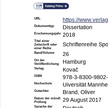
URL
:
https://www.verl
Dokumenttyp
:
Dissertation
Erscheinungsjahr
:
2018
Titel einer
Schriftenreihe Sp
Zeitschrift oder
einer Reihe
:
Band/Volume
:
26
Ort der
Hamburg
Veröffentlichung
:
Verlag
:
Kovač
ISBN
:
978-3-8300-9802-
Hochschule
:
Uiversität Mannh
Gutachter
:
Brand, Oliver
Datum der mündl.
29 August 2017
Prüfung
:
Sprache der