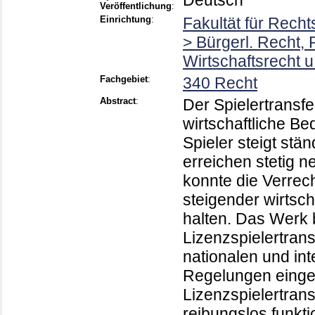
Deutsch
Veröffentlichung
:
Einrichtung
:
Fakultät für Rech
> Bürgerl. Recht, 
Wirtschaftsrecht 
Fachgebiet
:
340 Recht
Abstract
:
Der Spielertransf
wirtschaftliche Be
Spieler steigt st
erreichen stetig 
konnte die Verrec
steigender wirtsch
halten. Das Werk b
Lizenzspielertrans
nationalen und in
Regelungen eingek
Lizenzspielertran
reibungslos funkti