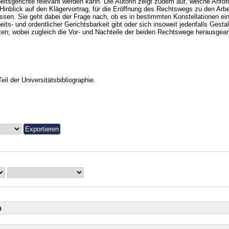
eitsgerichte relevant werden kann. Die Autorin zeigt zudem auf, welche Anfo
Hinblick auf den Klägervortrag, für die Eröffnung des Rechtswegs zu den Arbei
sen. Sie geht dabei der Frage nach, ob es in bestimmten Konstellationen ei
eits- und ordentlicher Gerichtsbarkeit gibt oder sich insoweit jedenfalls Gest
ten; wobei zugleich die Vor- und Nachteile der beiden Rechtswege herausgear
Teil der Universitätsbibliographie.
n