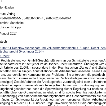
17
den-Baden
ctum Verlag
-3-8288-4064-5 , 3-8288-4064-7 , 978-3-8288-6900-4
ersität Mannheim
chinger, Philipp
 August 2017
utsch
ultät für Rechtswissenschaft und Volkswirtschaftslehre > Bürgerl. Recht, Arb
tschaftsrecht (Fischinger 2014-)
0 Recht
 Rechtsstellung von GmbH-Geschäftsführern an der Schnittstelle zwischen Ar
ellschaftsrecht ist seit jeher im deutschen Recht umstritten. Überlagert wird
ch Urteile des EuGH, insbesondere in den Rechtssachen „Danosa“ und „Balka
chäftsführer in einigen Konstellationen als Arbeitnehmer ansehen. Kalina Haa
 prozessrechtlichen Komponente des Problems: Sie untersucht die praktisc
senschaftlich interessante Frage, wann bei Rechtsstreitigkeiten zwischen e
emaligen) Geschäftsführer die Arbeitsgerichte zuständig sind oder sein kön
desarbeitsgericht seine jahrzehntelange Rechtsprechung zur Auslegung des 
ingehend geändert hat, dass die Sperrwirkung dieser Regelung nur noch so lan
chäftsführer die Organstellung innehat, sind für solche Rechtsstreitigkeiten
 unabhängig von einer Arbeitnehmereigenschaft des Geschäftsführers die ord
tändig. Ein Schwerpunkt der Arbeit liegt auf dem unionsrechtlichen Arbeitnehm
legung durch den EuGH und der Frage, inwieweit dieser für die Zuständigkei