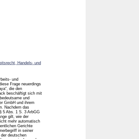
eitsrecht, Handels- und
beits- und
 diese Frage neuerdings
ya“, die den
ck beschäftigt sich mit
h bedeutsame und
iner GmbH und ihrem
nen. Nachdem das
§ 5 Abs. 1 S. 3 ArbGG
ge gilt, wie der
 nicht mehr automatisch
entlichen Gerichte
erbegriff in seiner
t der deutschen