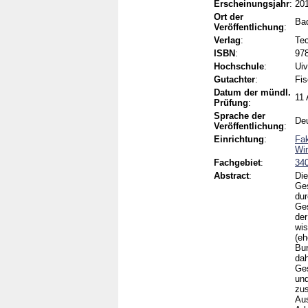
Erscheinungsjahr
:
20
Ort der
Ba
Veröffentlichung
:
Verlag
:
Te
ISBN
:
978
Hochschule
:
Uiv
Gutachter
:
Fis
Datum der mündl.
11
Prüfung
:
Sprache der
De
Veröffentlichung
:
Einrichtung
:
Fak
Wir
Fachgebiet
:
34
Abstract
:
Die
Ges
dur
Ges
der
wis
(eh
Bun
dah
Ges
und
zus
Aus