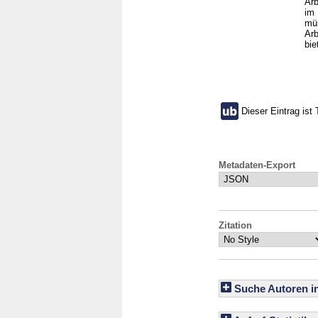
Arb
im 
müs
Arb
bie
Dieser Eintrag ist 
Metadaten-Export
Zitation
Suche Autoren i