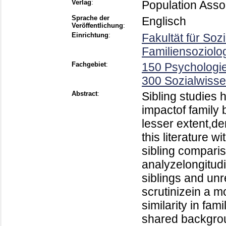
Verlag
:
Population Asso
Sprache der
Englisch
Veröffentlichung
:
Einrichtung
:
Fakultät für Soz
Familiensoziolo
Fachgebiet
:
150 Psychologi
300 Sozialwisse
Abstract
:
Sibling studies
impactof family
lesser extent,d
this literature 
sibling compari
analyzelongitudi
siblings and unr
scrutinizein a m
similarity in fami
shared backgrou