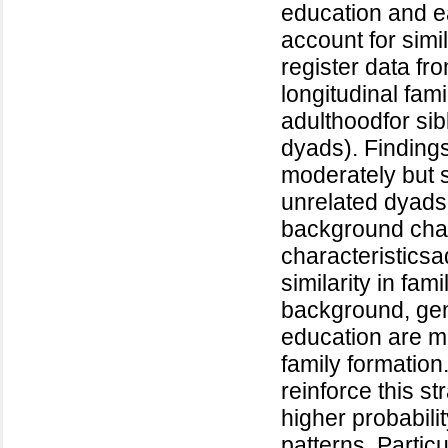
education and ea
account for simi
register data fr
longitudinal fam
adulthoodfor si
dyads). Findings
moderately but s
unrelated dyads,
background char
characteristicsad
similarity in fam
background, ge
education are mor
family formation
reinforce this st
higher probabili
patterns. Particu