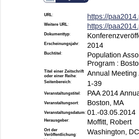
URL
:
https://paa2014
Weitere URL
:
https://paa2014
Dokumenttyp
:
Konferenzveröff
Erscheinungsjahr
:
2014
Buchtitel
:
Population Asso
Program : Bosto
Titel einer Zeitschrift
Annual Meeting 
oder einer Reihe
:
Seitenbereich
:
1-39
PAA 2014 Annua
Veranstaltungstitel
:
Boston, MA
Veranstaltungsort
:
01.-03.05.2014
Veranstaltungsdatum
:
Herausgeber
:
Moffitt, Robert
Ort der
Washington, D
Veröffentlichung
: