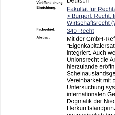
Deutsch
Veröffentlichung
:
Einrichtung
:
Fakultät für Rech
> Bürgerl. Recht, 
Wirtschaftsrecht 
Fachgebiet
:
340 Recht
Abstract
:
Mit der GmbH-Ref
"Eigenkapitalersat
integriert. Auch 
Unionsrecht die A
hierzulande eröff
Scheinauslandsgese
Vereinbarkeit mit 
Untersuchung syst
internationalen Ge
Dogmatik der Nied
Herkunftslandprinzi