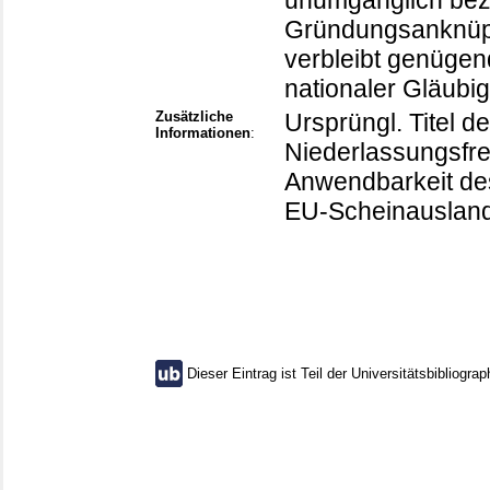
unumgänglich beze
Gründungsanknüp
verbleibt genüge
nationaler Gläubi
Zusätzliche
Ursprüngl. Titel d
Informationen
:
Niederlassungsfrei
Anwendbarkeit des
EU-Scheinausland
Dieser Eintrag ist Teil der Universitätsbibliograp