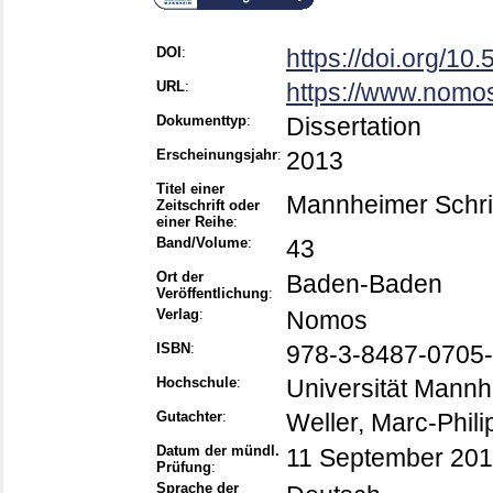
DOI
:
https://doi.org/1
URL
:
https://www.nomos
Dokumenttyp
:
Dissertation
Erscheinungsjahr
:
2013
Titel einer
Mannheimer Schri
Zeitschrift oder
einer Reihe
:
Band/Volume
:
43
Ort der
Baden-Baden
Veröffentlichung
:
Verlag
:
Nomos
ISBN
:
978-3-8487-0705-
Hochschule
:
Universität Mann
Gutachter
:
Weller, Marc-Phili
Datum der mündl.
11 September 20
Prüfung
:
Sprache der