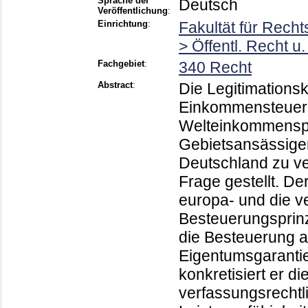
Sprache der
Deutsch
Veröffentlichung
:
Einrichtung
:
Fakultät für Rech
> Öffentl. Recht u
Fachgebiet
:
340 Recht
Abstract
:
Die Legitimationsk
Einkommensteuerr
Welteinkommenspr
Gebietsansässigen
Deutschland zu v
Frage gestellt. De
europa- und die v
Besteuerungsprinz
die Besteuerung a
Eigentumsgarantie
konkretisiert er d
verfassungsrecht