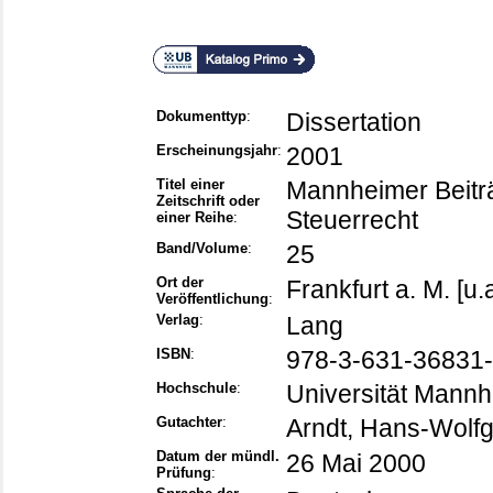
Dokumenttyp
:
Dissertation
Erscheinungsjahr
:
2001
Titel einer
Mannheimer Beiträ
Zeitschrift oder
Steuerrecht
einer Reihe
:
Band/Volume
:
25
Ort der
Frankfurt a. M. [u.a
Veröffentlichung
:
Verlag
:
Lang
ISBN
:
978-3-631-36831-
Hochschule
:
Universität Mann
Gutachter
:
Arndt, Hans-Wolf
Datum der mündl.
26 Mai 2000
Prüfung
: