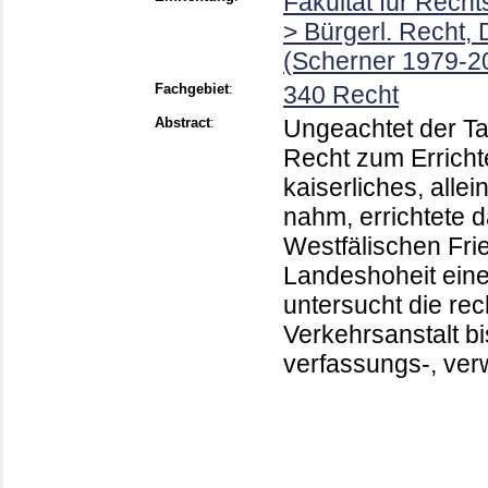
Fakultät für Rech
> Bürgerl. Recht,
(Scherner 1979-2
Fachgebiet
:
340 Recht
Abstract
:
Ungeachtet der Ta
Recht zum Erricht
kaiserliches, all
nahm, errichtete
Westfälischen Fri
Landeshoheit eine
untersucht die re
Verkehrsanstalt b
verfassungs-, ver