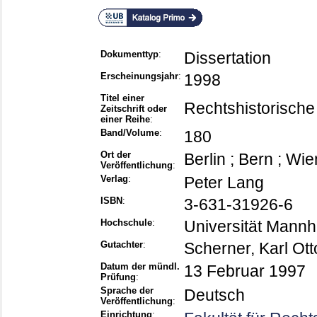
Dokumenttyp
:
Dissertation
Erscheinungsjahr
:
1998
Titel einer
Rechtshistorische
Zeitschrift oder
einer Reihe
:
Band/Volume
:
180
Ort der
Berlin ; Bern ; Wie
Veröffentlichung
:
Verlag
:
Peter Lang
ISBN
:
3-631-31926-6
Hochschule
:
Universität Mann
Gutachter
:
Scherner, Karl Ott
Datum der mündl.
13 Februar 1997
Prüfung
:
Sprache der
Deutsch
Veröffentlichung
:
Einrichtung
: