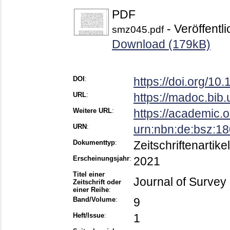
PDF
- Veröffentl
smz045.pdf
Download (179kB)
DOI
:
https://doi.org/1
URL
:
https://madoc.bib
Weitere URL
:
https://academic.o
URN
:
urn:nbn:de:bsz:1
Dokumenttyp
:
Zeitschriftenartikel
Erscheinungsjahr
:
2021
Titel einer
Journal of Survey
Zeitschrift oder
einer Reihe
:
Band/Volume
:
9
Heft/Issue
:
1