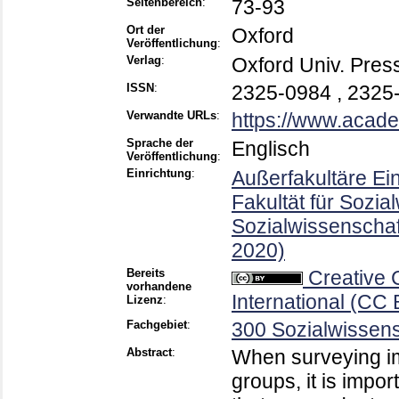
Seitenbereich
:
73-93
Ort der
Oxford
Veröffentlichung
:
Verlag
:
Oxford Univ. Pres
ISSN
:
2325-0984 , 2325
Verwandte URLs
:
https://www.acad
Sprache der
Englisch
Veröffentlichung
:
Einrichtung
:
Außerfakultäre Ei
Fakultät für Sozial
Sozialwissenschaf
2020)
Bereits
Creative
vorhandene
International (CC 
Lizenz
:
Fachgebiet
:
300 Sozialwissens
Abstract
:
When surveying im
groups, it is impo