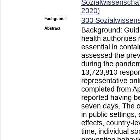
Sozialwissenschaf
2020)
Fachgebiet
:
300 Sozialwissens
Abstract
:
Background: Guid
health authorities
essential in cont
assessed the prev
during the pandem
13,723,810 respon
representative onl
completed from Ap
reported having be
seven days. The 
in public settings,
effects, country-l
time, individual s
prevention behavi