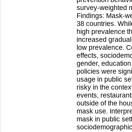
survey-weighted mu
Findings: Mask-we
38 countries. Whi
high prevalence t
increased graduall
low prevalence. Co
effects, sociodemo
gender, education,
policies were sign
usage in public se
risky in the contex
events, restaurant
outside of the ho
mask use. Interpre
mask in public sett
sociodemographic f