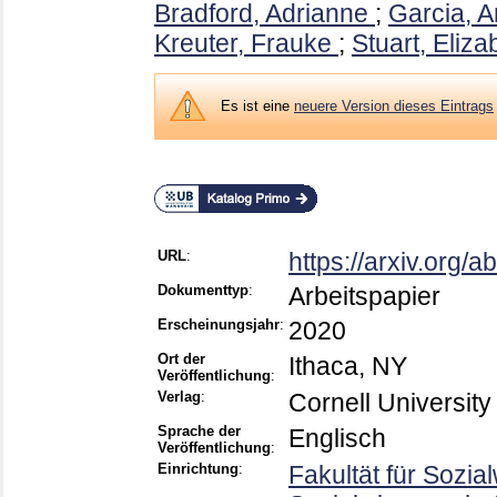
Bradford, Adrianne
;
Garcia, 
Kreuter, Frauke
;
Stuart, Eliza
Es ist eine
neuere Version dieses Eintrags
URL
:
https://arxiv.org/
Dokumenttyp
:
Arbeitspapier
Erscheinungsjahr
:
2020
Ort der
Ithaca, NY
Veröffentlichung
:
Verlag
:
Cornell University
Sprache der
Englisch
Veröffentlichung
:
Einrichtung
:
Fakultät für Sozial