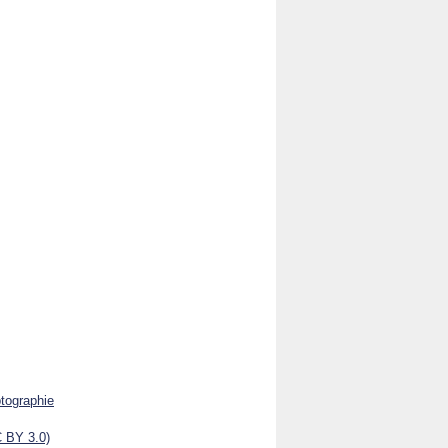
ptographie
 BY 3.0)