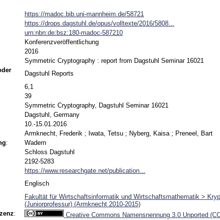
https://madoc.bib.uni-mannheim.de/58721
https://drops.dagstuhl.de/opus/volltexte/2016/5808...
urn:nbn:de:bsz:180-madoc-587210
Konferenzveröffentlichung
2016
Symmetric Cryptography : report from Dagstuhl Seminar 16021
 oder
Dagstuhl Reports
6,1
39
Symmetric Cryptography, Dagstuhl Seminar 16021
Dagstuhl, Germany
10.-15.01.2016
Armknecht, Frederik
;
Iwata, Tetsu
;
Nyberg, Kaisa
;
Preneel, Bart
ng
:
Wadern
Schloss Dagstuhl
2192-5283
https://www.researchgate.net/publication...
Englisch
Fakultät für Wirtschaftsinformatik und Wirtschaftsmathematik > Kry
(Juniorprofessur) (Armknecht 2010-2015)
izenz
:
Creative Commons Namensnennung 3.0 Unported (CC