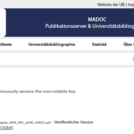
Website der UB
|
Im
lltexte
Universitätsbibliographie
Statistik
Über
tinuously access the non-volatile key
- Veröffentlichte Version
dagrep_v006_i001_p039_s16021.pdf
(150kB)