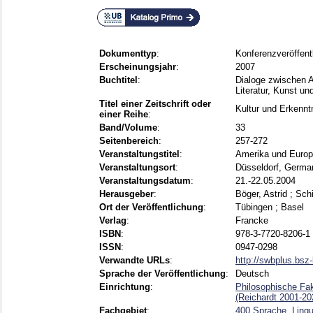
Dokumenttyp
:
Konferenzveröffent
Erscheinungsjahr
:
2007
Buchtitel
:
Dialoge zwischen A
Literatur, Kunst u
Titel einer Zeitschrift oder
Kultur und Erkennt
einer Reihe
:
Band/Volume
:
33
Seitenbereich
:
257-272
Veranstaltungstitel
:
Amerika und Europ
Veranstaltungsort
:
Düsseldorf, Germa
Veranstaltungsdatum
:
21.-22.05.2004
Herausgeber
:
Böger, Astrid
;
Schi
Ort der Veröffentlichung
:
Tübingen ; Basel
Verlag
:
Francke
ISBN
:
978-3-7720-8206-1 
ISSN
:
0947-0298
Verwandte URLs
:
http://swbplus.bsz
Sprache der Veröffentlichung
:
Deutsch
Einrichtung
:
Philosophische Faku
(Reichardt 2001-20
Fachgebiet
:
400 Sprache, Lingu