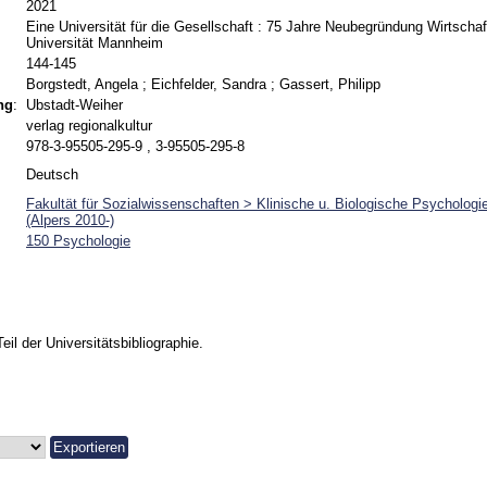
2021
Eine Universität für die Gesellschaft : 75 Jahre Neubegründung Wirtsch
Universität Mannheim
144-145
Borgstedt, Angela
;
Eichfelder, Sandra
;
Gassert, Philipp
ng
:
Ubstadt-Weiher
verlag regionalkultur
978-3-95505-295-9 , 3-95505-295-8
Deutsch
Fakultät für Sozialwissenschaften > Klinische u. Biologische Psychologi
(Alpers 2010-)
150 Psychologie
Teil der Universitätsbibliographie.