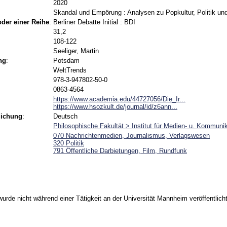
2020
Skandal und Empörung : Analysen zu Popkultur, Politik un
 oder einer Reihe
:
Berliner Debatte Initial : BDI
31,2
108-122
Seeliger, Martin
ng
:
Potsdam
WeltTrends
978-3-947802-50-0
0863-4564
https://www.academia.edu/44727056/Die_Ir...
https://www.hsozkult.de/journal/id/z6ann...
lichung
:
Deutsch
Philosophische Fakultät > Institut für Medien- u. Kommuni
070 Nachrichtenmedien, Journalismus, Verlagswesen
320 Politik
791 Öffentliche Darbietungen, Film, Rundfunk
urde nicht während einer Tätigkeit an der Universität Mannheim veröffentlicht