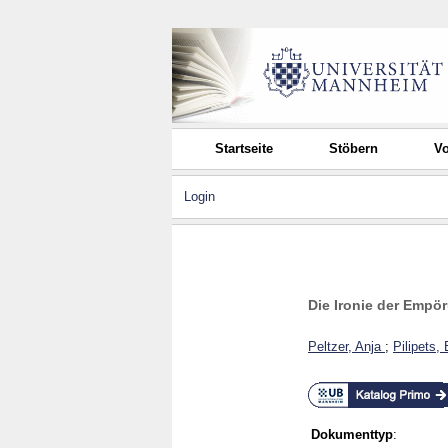
Startseite
Stöbern
Vo
Login
Die Ironie der Empöru
Peltzer, Anja
;
Pilipets,
Dokumenttyp
: