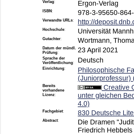
Verlag
:
Ergon-Verlag
ISBN
:
978-3-95650-864-
Verwandte URLs
:
http://deposit.dnb.
Hochschule
:
Universität Mann
Gutachter
:
Wortmann, Thom
Datum der mündl.
23 April 2021
Prüfung
:
Sprache der
Deutsch
Veröffentlichung
:
Einrichtung
:
Philosophische Fa
(Juniorprofessur
Bereits
Creative
vorhandene
unter gleichen Be
Lizenz
:
4.0)
Fachgebiet
:
830 Deutsche Lite
Abstract
:
Die Dramen "Judi
Friedrich Hebbels