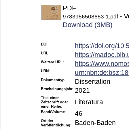
PDF
- V
9783956508653-1.pdf
Download (3MB)
DOI
:
https://doi.org/1
URL
:
https://madoc.bib
Weitere URL
:
https://www.nomos
URN
:
urn:nbn:de:bsz:1
Dokumenttyp
:
Dissertation
Erscheinungsjahr
:
2021
Titel einer
Literatura
Zeitschrift oder
einer Reihe
:
Band/Volume
:
46
Ort der
Baden-Baden
Veröffentlichung
: