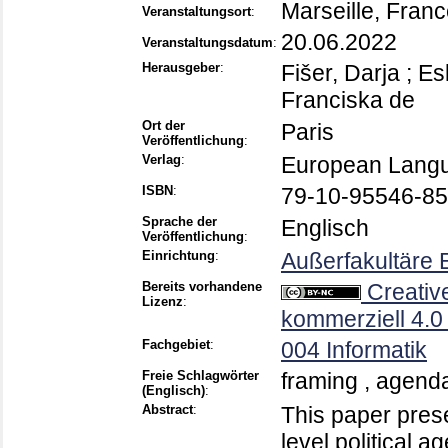
Marseille, Fran
Veranstaltungsort
:
20.06.2022
Veranstaltungsdatum
:
Herausgeber
:
Fišer, Darja
;
Es
Franciska de
Ort der
Paris
Veröffentlichung
:
Verlag
:
European Langu
ISBN
:
79-10-95546-85
Sprache der
Englisch
Veröffentlichung
:
Einrichtung
:
Außerfakultäre 
Bereits vorhandene
Creativ
Lizenz
:
kommerziell 4.0
Fachgebiet
:
004 Informatik
Freie Schlagwörter
framing , agend
(Englisch)
:
Abstract
:
This paper pres
level political 