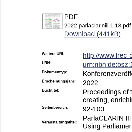
PDF
2022.parlaclariniii-1.13.pdf
Download (441kB)
Weitere URL
:
http://www.lrec-
URN
:
urn:nbn:de:bsz
Dokumenttyp
:
Konferenzveröff
Erscheinungsjahr
:
2022
Buchtitel
:
Proceedings of 
creating, enrich
Seitenbereich
:
92-100
ParlaCLARIN III
Veranstaltungstitel
:
Using Parliame