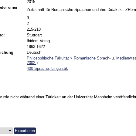
2015
 oder einer
Zeitschrift für Romanische Sprachen und ihre Didaktik : ZRo
9
2
215-218
ng
:
Stuttgart
Ibidem-Verag
1863-1622
lichung
:
Deutsch
Philosophische Fakultät > Romanische Sprach- u. Medienwiss
2002-)
400 Sprache, Linguistik
urde nicht während einer Tätigkeit an der Universität Mannheim veröffentlicht