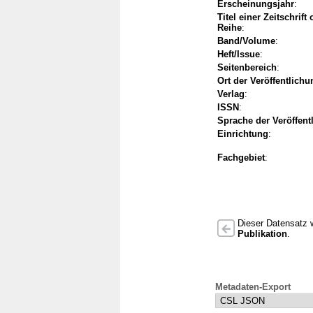
Erscheinungsjahr
:
Titel einer Zeitschrift
Reihe
:
Band/Volume
:
Heft/Issue
:
Seitenbereich
:
Ort der Veröffentlichu
Verlag
:
ISSN
:
Sprache der Veröffent
Einrichtung
:
Fachgebiet
:
Dieser Datensatz w
Publikation
.
Metadaten-Export