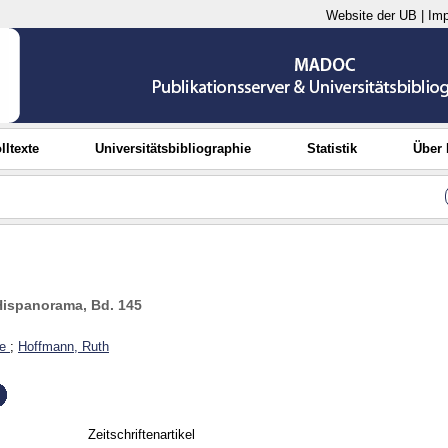
Website der UB
|
Im
lltexte
Universitätsbibliographie
Statistik
Über
Hispanorama, Bd. 145
e
;
Hoffmann, Ruth
Zeitschriftenartikel