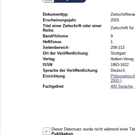
Dokumenttyp
:
Zeitschriftenar
Erscheinungsjahr
:
2015
Titel einer Zeitschrift oder einer
Zeitschrift f
Reihe
:
Band/Volume
:
9
Heft/Issue
:
1
Seitenbereich
:
208-213
Ort der Veröffentlichung
:
Stuttgart
Verlag
:
Ibidem-Verag
ISSN
:
1863-1622
Sprache der Veröffentlichung
:
Deutsch
Einrichtung
:
Philosophisch
2002-)
Fachgebiet
:
400 Sprache, 
Dieser Datensatz wurde nicht während einer Täti
Publikation
.