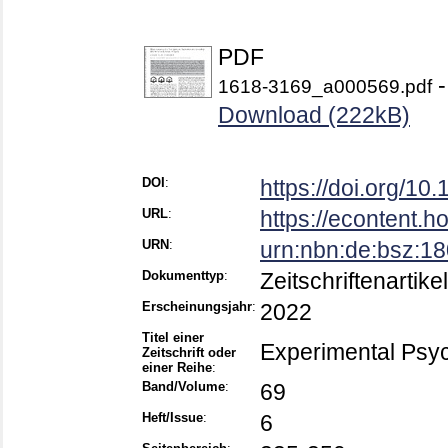
PDF
-
1618-3169_a000569.pdf
Download (222kB)
DOI
:
https://doi.org/1
URL
:
https://econtent.
URN
:
urn:nbn:de:bsz:1
Dokumenttyp
:
Zeitschriftenartikel
Erscheinungsjahr
:
2022
Titel einer
Experimental Psy
Zeitschrift oder
einer Reihe
:
Band/Volume
:
69
Heft/Issue
:
6