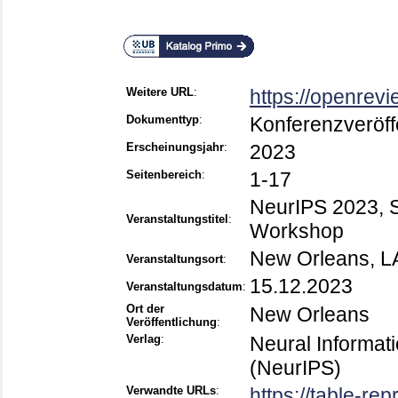
Weitere URL
:
https://openre
Dokumenttyp
:
Konferenzveröff
Erscheinungsjahr
:
2023
Seitenbereich
:
1-17
NeurIPS 2023, 
Veranstaltungstitel
:
Workshop
New Orleans, L
Veranstaltungsort
:
15.12.2023
Veranstaltungsdatum
:
Ort der
New Orleans
Veröffentlichung
:
Verlag
:
Neural Informat
(NeurIPS)
Verwandte URLs
:
https://table-rep