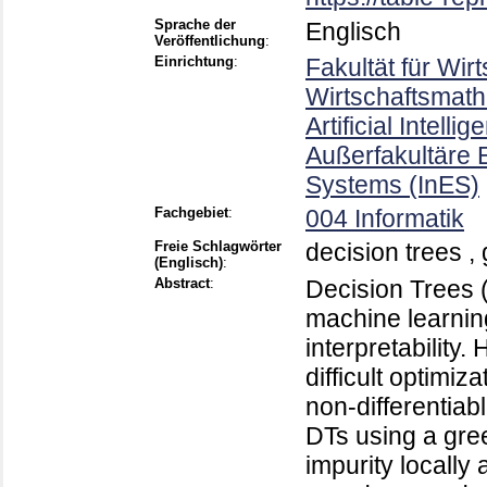
Sprache der
Englisch
Veröffentlichung
:
Einrichtung
:
Fakultät für Wir
Wirtschaftsmath
Artificial Intel
Außerfakultäre E
Systems (InES)
Fachgebiet
:
004 Informatik
Freie Schlagwörter
decision trees ,
(Englisch)
:
Abstract
:
Decision Trees 
machine learning
interpretability
difficult optimiz
non-differentia
DTs using a gre
impurity locally 