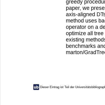
greedy procedure
paper, we presen
axis-aligned DT
method uses bac
operator on a de
optimize all tr
existing methods
benchmarks and i
marton/GradTre
Dieser Eintrag ist Teil der Universitätsbibliograp