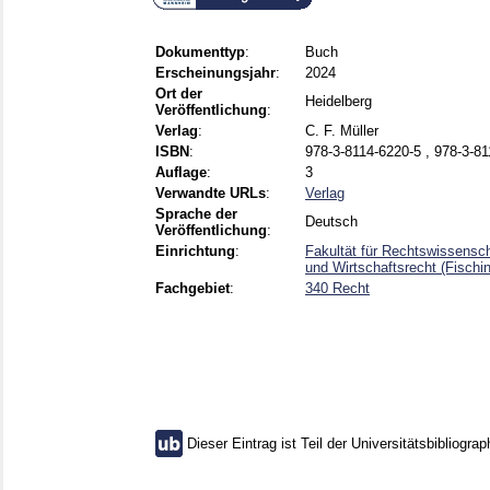
Dokumenttyp
:
Buch
Erscheinungsjahr
:
2024
Ort der
Heidelberg
Veröffentlichung
:
Verlag
:
C. F. Müller
ISBN
:
978-3-8114-6220-5 , 978-3-8
Auflage
:
3
Verwandte URLs
:
Verlag
Sprache der
Deutsch
Veröffentlichung
:
Einrichtung
:
Fakultät für Rechtswissensch
und Wirtschaftsrecht (Fischi
Fachgebiet
:
340 Recht
Dieser Eintrag ist Teil der Universitätsbibliograp