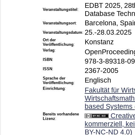
EDBT 2025, 28th
Veranstaltungstitel
:
Database Techn
Barcelona, Spai
Veranstaltungsort
:
25.-28.03.2025
Veranstaltungsdatum
:
Ort der
Konstanz
Veröffentlichung
:
Verlag
:
OpenProceedin
ISBN
:
978-3-89318-09
ISSN
:
2367-2005
Sprache der
Englisch
Veröffentlichung
:
Einrichtung
:
Fakultät für Wir
Wirtschaftsmath
based Systems (
Bereits vorhandene
Creativ
Lizenz
:
kommerziell, kei
BY-NC-ND 4.0)