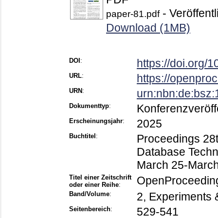
- Veröffentl
paper-81.pdf
Download (1MB)
DOI
:
https://doi.org/
URL
:
https://openproc
URN
:
urn:nbn:de:bsz
Dokumenttyp
:
Konferenzveröff
Erscheinungsjahr
:
2025
Buchtitel
:
Proceedings 28t
Database Techn
March 25-March
Titel einer Zeitschrift
OpenProceedin
oder einer Reihe
:
Band/Volume
:
2, Experiments 
Seitenbereich
:
529-541