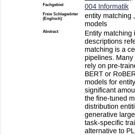
Fachgebiet
:
004 Informatik
Freie Schlagwörter
entity matching ,
(Englisch)
:
models
Abstract
:
Entity matching 
descriptions refe
matching is a ce
pipelines. Many 
rely on pre-tra
BERT or RoBERT
models for entit
significant amoun
the fine-tuned m
distribution enti
generative larg
task-specific t
alternative to 