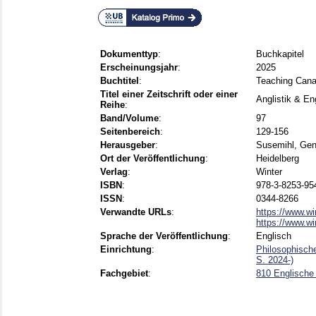
Dokumenttyp
:
Buchkapitel
Erscheinungsjahr
:
2025
Buchtitel
:
Teaching Canad
Titel einer Zeitschrift oder einer
Anglistik & Eng
Reihe
:
Band/Volume
:
97
Seitenbereich
:
129-156
Herausgeber
:
Susemihl, Gen
Ort der Veröffentlichung
:
Heidelberg
Verlag
:
Winter
ISBN
:
978-3-8253-95
ISSN
:
0344-8266
Verwandte URLs
:
https://www.win
https://www.wi
Sprache der Veröffentlichung
:
Englisch
Einrichtung
:
Philosophische
S. 2024-)
Fachgebiet
:
810 Englische 