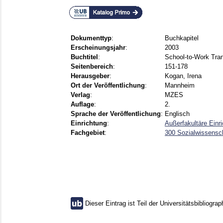
Dokumenttyp
:
Buchkapitel
Erscheinungsjahr
:
2003
Buchtitel
:
School-to-Work Tran
Seitenbereich
:
151-178
Herausgeber
:
Kogan, Irena
Ort der Veröffentlichung
:
Mannheim
Verlag
:
MZES
Auflage
:
2.
Sprache der Veröffentlichung
:
Englisch
Einrichtung
:
Außerfakultäre Einr
Fachgebiet
:
300 Sozialwissensch
Dieser Eintrag ist Teil der Universitätsbibliograp