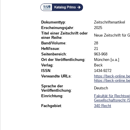
Dokumenttyp
:
Zeitschriftenartikel
Erscheinungsjahr
:
2025
Titel einer Zeitschrift oder
Neue Zeitschrift für 
einer Reihe
:
Band/Volume
:
28
Heft/Issue
:
21
Seitenbereich
:
963-968
Ort der Veröffentlichung
:
München [u.a.]
Verlag
:
Beck
ISSN
:
1434-9272
Verwandte URLs
:
https://beck-online.
https://beck-online.b
Sprache der
Deutsch
Veröffentlichung
:
Einrichtung
:
Fakultät für Rechtswi
Gesellschaftsrecht (
Fachgebiet
:
340 Recht