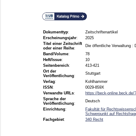
Dokumenttyp
:
Zeitschriftenartikel
Erscheinungsjahr
:
2025
Titel einer Zeitschrift
Die öffentliche Verwaltung :
oder einer Reihe
:
Band/Volume
:
78
Heft/Issue
:
10
Seitenbereich
:
413-421
Ort der
Stuttgart
Veröffentlichung
:
Verlag
:
Kohlhammer
ISSN
:
0029-859X
Verwandte URLs
:
https://beck-online.beck.de/
Sprache der
Deutsch
Veröffentlichung
:
Einrichtung
:
Fakultät für Rechtswissensch
Schwerpunkt auf Rechtsfrage
Fachgebiet
:
340 Recht