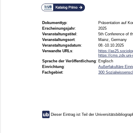
Dokumenttyp
:
Präsentation auf Ko
Erscheinungsjahr
:
2025
Veranstaltungstitel
:
5th Conference of 
Veranstaltungsort
:
Mainz, Germany
Veranstaltungsdatum
:
08.-10.10.2025
Verwandte URLs
:
https://as25.sociolo
https://cms.zdv.uni
Sprache der Veröffentlichung
:
Englisch
Einrichtung
:
Außerfakultäre Einr
Fachgebiet
:
300 Sozialwissensch
Dieser Eintrag ist Teil der Universitätsbibliograp