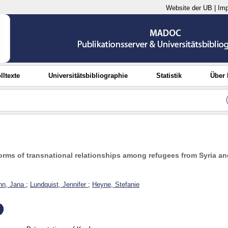
Website der UB
|
Im
lltexte
Universitätsbibliographie
Statistik
Über
orms of transnational relationships among refugees from Syria an
n, Jana
;
Lundquist, Jennifer
;
Heyne, Stefanie