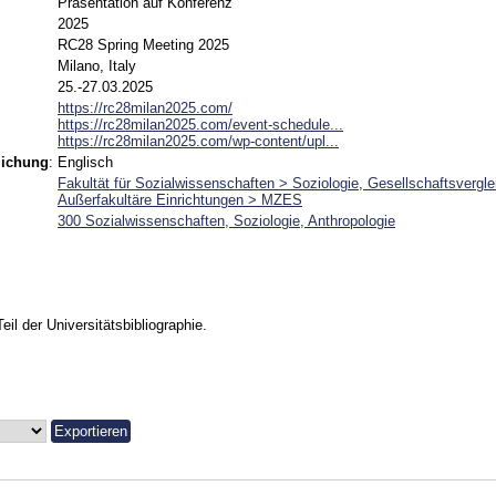
Präsentation auf Konferenz
2025
RC28 Spring Meeting 2025
Milano, Italy
25.-27.03.2025
https://rc28milan2025.com/
https://rc28milan2025.com/event-schedule...
https://rc28milan2025.com/wp-content/upl...
lichung
:
Englisch
Fakultät für Sozialwissenschaften > Soziologie, Gesellschaftsvergl
Außerfakultäre Einrichtungen > MZES
300 Sozialwissenschaften, Soziologie, Anthropologie
Teil der Universitätsbibliographie.