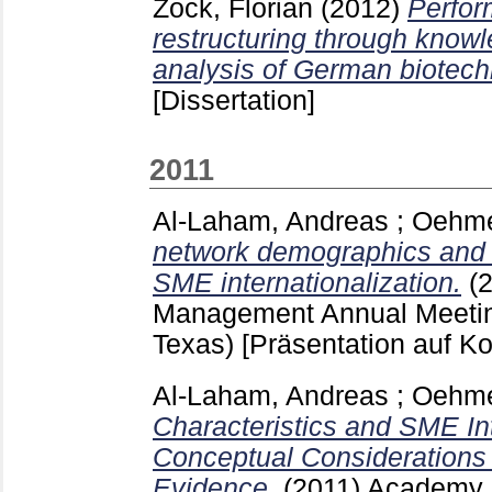
Zock, Florian
(2012)
Perfor
restructuring through knowle
analysis of German biotech
[Dissertation]
2011
Al-Laham, Andreas
;
Oehme
network demographics and s
SME internationalization.
(
Management Annual Meetin
Texas)
[Präsentation auf K
Al-Laham, Andreas
;
Oehme
Characteristics and SME Int
Conceptual Considerations
Evidence.
(2011)
Academy o