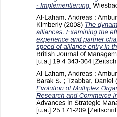
- Implementierung.
Wiesba
Al-Laham, Andreas
;
Amburg
Kimberly
(2008)
The dynami
alliances. Examining the eff
experience and partner char
speed of alliance entry in t
British Journal of Manage
[u.a.]
19 4
343-364
[Zeitschr
Al-Laham, Andreas
;
Amburg
Barak S.
;
Tzabbar, Daniel
Evolution of Multiplex Orga
Research and Commerce in
Advances in Strategic Ma
[u.a.]
25
171-209
[Zeitschrif