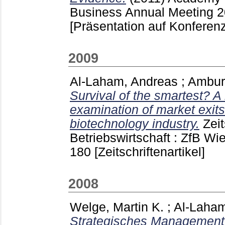
Business Annual Meeting 2
[Präsentation auf Konferenz
2009
Al-Laham, Andreas
;
Amburg
Survival of the smartest? 
examination of market exit
biotechnology industry.
Zeit
Betriebswirtschaft : ZfB W
180
[Zeitschriftenartikel]
2008
Welge, Martin K.
;
Al-Laham
Strategisches Management 