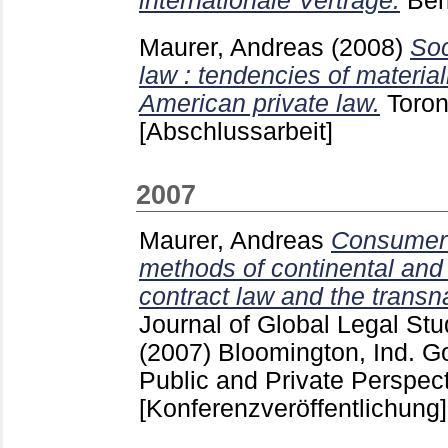
internationale Verträge.
Ber
Maurer, Andreas
(2008)
Soc
law : tendencies of materia
American private law.
Toro
[Abschlussarbeit]
2007
Maurer, Andreas
Consumer 
methods of continental an
contract law and the transna
Journal of Global Legal St
(2007) Bloomington, Ind.
Go
Public and Private Perspec
[Konferenzveröffentlichung]