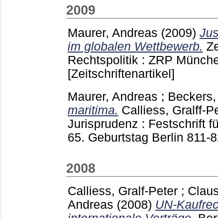
2009
Maurer, Andreas
(2009)
Jus
im globalen Wettbewerb.
Ze
Rechtspolitik : ZRP Münc
[Zeitschriftenartikel]
Maurer, Andreas
;
Beckers,
maritima.
Calliess, Gralff-P
Jurisprudenz : Festschrift 
65. Geburtstag Berlin
811-
2008
Calliess, Gralf-Peter
;
Claus
Andreas
(2008)
UN-Kaufrech