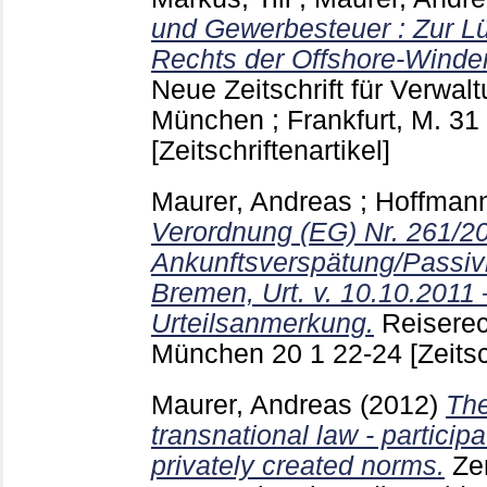
und Gewerbesteuer : Zur Lü
Rechts der Offshore-Winde
Neue Zeitschrift für Verwal
München ; Frankfurt, M.
31
[Zeitschriftenartikel]
Maurer, Andreas
;
Hoffman
Verordnung (EG) Nr. 261/2
Ankunftsverspätung/Passivl
Bremen, Urt. v. 10.10.2011 
Urteilsanmerkung.
Reiserec
München
20 1
22-24
[Zeitsc
Maurer, Andreas
(2012)
The
transnational law - participa
privately created norms.
Ze