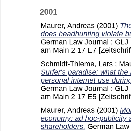
2001
Maurer, Andreas
(2001)
The
does headhunting violate b
German Law Journal : GLJ 
am Main
2 17 E7
[Zeitschrif
Schmidt-Thieme, Lars
;
Mau
Surfer's paradise: what the
personal internet use durin
German Law Journal : GLJ 
am Main
2 17 E5
[Zeitschrif
Maurer, Andreas
(2001)
Mor
economy: ad hoc-publicity a
shareholders.
German Law 