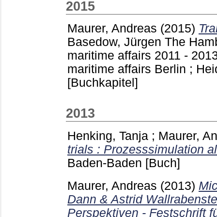
2015
Maurer, Andreas
(2015)
Tra
Basedow, Jürgen
The Hambu
maritime affairs 2011 - 20
maritime affairs Berlin ; He
[Buchkapitel]
2013
Henking, Tanja
;
Maurer, A
trials : Prozesssimulation a
Baden-Baden
[Buch]
Maurer, Andreas
(2013)
Mic
Dann & Astrid Wallrabenste
Perspektiven - Festschrift 