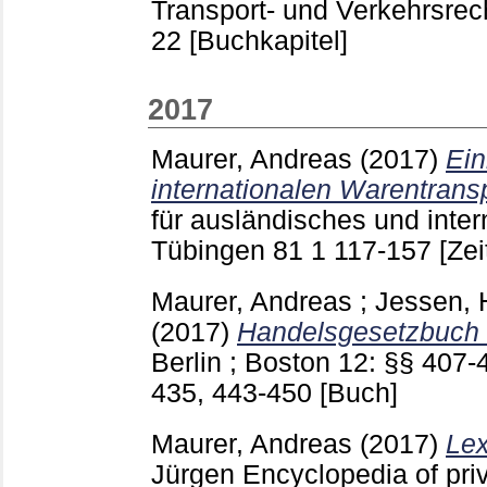
Transport- und Verkehrsre
22
[Buchkapitel]
2017
Maurer, Andreas
(2017)
Ein
internationalen Warentransp
für ausländisches und inter
Tübingen
81 1
117-157
[Zei
Maurer, Andreas
;
Jessen, 
(2017)
Handelsgesetzbuch 
Berlin ; Boston
12: §§ 407-4
435, 443-450
[Buch]
Maurer, Andreas
(2017)
Lex
Jürgen
Encyclopedia of priv