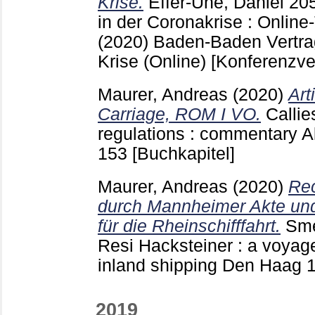
Krise.
Effer-Uhe, Daniel
20
in der Coronakrise : Online
(2020) Baden-Baden
Vertra
Krise (Online)
[Konferenzve
Maurer, Andreas
(2020)
Art
Carriage, ROM I VO.
Callie
regulations : commentary 
153
[Buchkapitel]
Maurer, Andreas
(2020)
Rec
durch Mannheimer Akte und
für die Rheinschifffahrt.
Sme
Resi Hacksteiner : a voyage
inland shipping Den Haag
2019