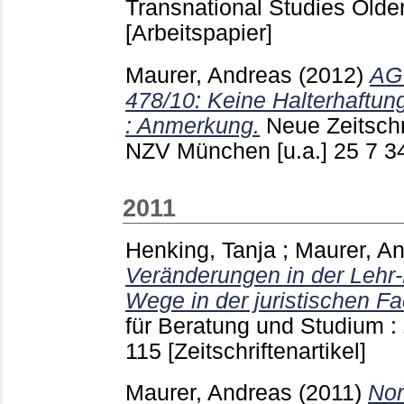
Transnational Studies Old
[Arbeitspapier]
Maurer, Andreas
(2012)
AG 
478/10: Keine Halterhaftun
: Anmerkung.
Neue Zeitschri
NZV München [u.a.]
25 7
3
2011
Henking, Tanja
;
Maurer, A
Veränderungen in der Lehr-
Wege in der juristischen Fa
für Beratung und Studium :
115
[Zeitschriftenartikel]
Maurer, Andreas
(2011)
Nor