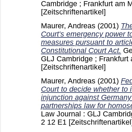
Cambridge ; Frankfurt am 
[Zeitschriftenartikel]
Maurer, Andreas
(2001)
The
Court's emergency power to
measures pursuant to articl
Constitutional Court Act.
Ge
GLJ Cambridge ; Frankfur
[Zeitschriftenartikel]
Maurer, Andreas
(2001)
Fed
Court to decide whether to 
injunction against Germany'
partnerships law for homos
Law Journal : GLJ Cambridg
2 12 E1
[Zeitschriftenartikel