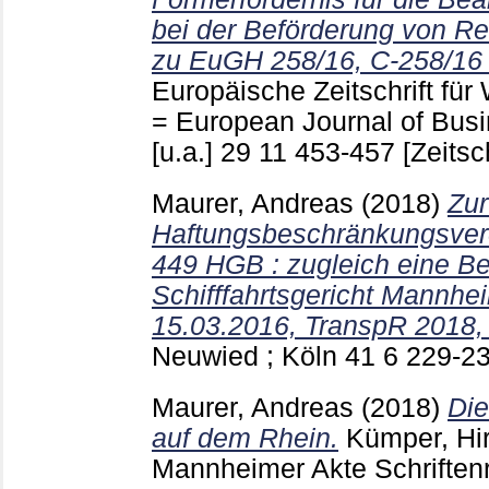
bei der Beförderung von R
zu EuGH 258/16, C-258/16 1
Europäische Zeitschrift für
= European Journal of Bu
[u.a.]
29 11
453-457
[Zeitsc
Maurer, Andreas
(2018)
Zur
Haftungsbeschränkungsvere
449 HGB : zugleich eine B
Schifffahrtsgericht Mannhe
15.03.2016, TranspR 2018,
Neuwied ; Köln
41 6
229-2
Maurer, Andreas
(2018)
Die
auf dem Rhein.
Kümper, Hi
Mannheimer Akte Schriftenre