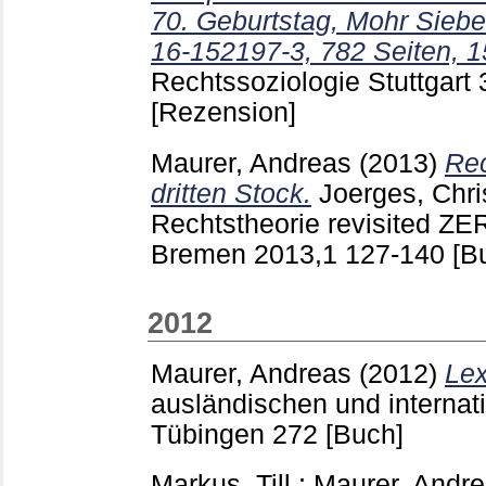
70. Geburtstag, Mohr Siebe
16-152197-3, 782 Seiten, 1
Rechtssoziologie Stuttgart
[Rezension]
Maurer, Andreas
(2013)
Rec
dritten Stock.
Joerges, Chri
Rechtstheorie revisited Z
Bremen
2013,1
127-140
[B
2012
Maurer, Andreas
(2012)
Lex
ausländischen und internati
Tübingen
272
[Buch]
Markus, Till
;
Maurer, Andr