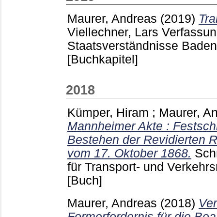
Maurer, Andreas
(2019)
Tra
Viellechner, Lars
Verfassun
Staatsverständnisse Bade
[Buchkapitel]
2018
Kümper, Hiram
;
Maurer, A
Mannheimer Akte : Festschr
Bestehen der Revidierten R
vom 17. Oktober 1868.
Schr
für Transport- und Verkehr
[Buch]
Maurer, Andreas
(2018)
Ver
Formerfordernis für die B