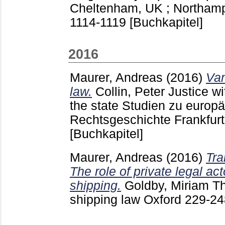
Cheltenham, UK ; Northam
1114-1119
[Buchkapitel]
2016
Maurer, Andreas
(2016)
Van
law.
Collin, Peter
Justice wi
the state Studien zu europ
Rechtsgeschichte Frankfurt
[Buchkapitel]
Maurer, Andreas
(2016)
Tra
The role of private legal act
shipping.
Goldby, Miriam
The
shipping law Oxford
229-2