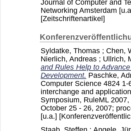
Journal of Computer and T
Networking Amsterdam [u.a
[Zeitschriftenartikel]
Konferenzveröffentlich
Syldatke, Thomas
;
Chen, W
Nierlich, Andreas
;
Ullrich,
and Rules Help to Advance
Development.
Paschke, Ad
Computer Science
4824
1-
interchange and applications
Symposium, RuleML 2007, O
October 25 - 26, 2007; proc
[u.a.]
[Konferenzveröffentli
Staab, Steffen
;
Angele, Jü