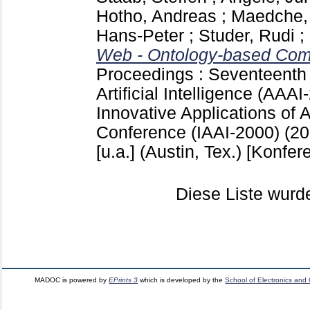
Hotho, Andreas
;
Maedche,
Hans-Peter
;
Studer, Rudi
;
Web - Ontology-based Com
Proceedings : Seventeenth
Artificial Intelligence (AAAI
Innovative Applications of Ar
Conference (IAAI-2000) (2
[u.a.]
(Austin, Tex.)
[Konfere
Diese Liste wur
MADOC is powered by
EPrints 3
which is developed by the
School of Electronics and