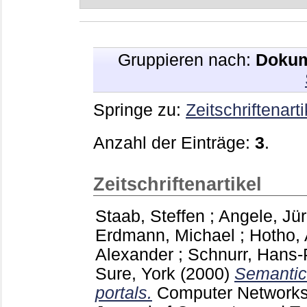
Gruppieren nach:
Dokum
Springe zu:
Zeitschriftenarti
Anzahl der Einträge:
3
.
Zeitschriftenartikel
Staab, Steffen
;
Angele, Jü
Erdmann, Michael
;
Hotho,
Alexander
;
Schnurr, Hans-
Sure, York
(2000)
Semanti
portals.
Computer Networks :