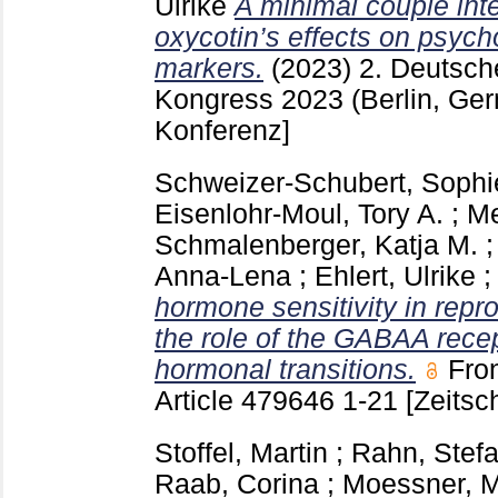
Ulrike
A minimal couple inte
oxycotin’s effects on psych
markers.
(2023)
2. Deutsch
Kongress 2023 (Berlin, Ge
Konferenz]
Schweizer-Schubert, Sophi
Eisenlohr-Moul, Tory A.
;
Me
Schmalenberger, Katja M.
Anna-Lena
;
Ehlert, Ulrike
hormone sensitivity in repr
the role of the GABAA rece
hormonal transitions.
Fro
Article 479646
1-21
[Zeitsch
Stoffel, Martin
;
Rahn, Stefa
Raab, Corina
;
Moessner, 