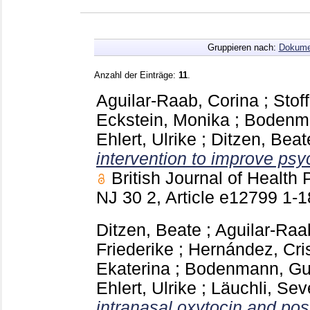
Gruppieren nach:
Dokume
Anzahl der Einträge:
11
.
Aguilar-Raab, Corina
;
Stoff
Eckstein, Monika
;
Bodenm
Ehlert, Ulrike
;
Ditzen, Beat
intervention to improve psyc
British Journal of Healt
NJ
30 2, Article e12799
1-
Ditzen, Beate
;
Aguilar-Raa
Friederike
;
Hernández, Cri
Ekaterina
;
Bodenmann, G
Ehlert, Ulrike
;
Läuchli, Sev
intranasal oxytocin and posi