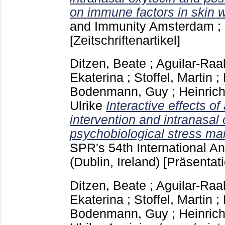
on immune factors in skin 
and Immunity Amsterdam ; 
[Zeitschriftenartikel]
Ditzen, Beate
;
Aguilar-Raa
Ekaterina
;
Stoffel, Martin
;
Bodenmann, Guy
;
Heinric
Ulrike
Interactive effects o
intervention and intranasal
psychobiological stress ma
SPR's 54th International A
(Dublin, Ireland)
[Präsentat
Ditzen, Beate
;
Aguilar-Raa
Ekaterina
;
Stoffel, Martin
;
Bodenmann, Guy
;
Heinric