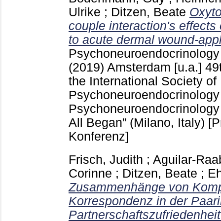
Ulrike
;
Ditzen, Beate
Oxyto
couple interaction's effec
to acute dermal wound-appl
Psychoneuroendocrinolog
(2019) Amsterdam [u.a.]
49
the International Society of
Psychoneuroendocrinology 
Psychoneuroendocrinology -
All Began” (Milano, Italy)
[P
Konferenz]
Frisch, Judith
;
Aguilar-Raa
Corinne
;
Ditzen, Beate
;
Eh
Zusammenhänge von Kompl
Korrespondenz in der Paarin
Partnerschaftszufriedenheit