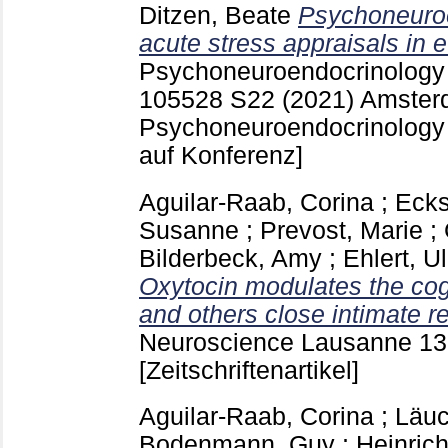
Ditzen, Beate
Psychoneuroe
acute stress appraisals in e
Psychoneuroendocrinolog
105528 S22
(2021) Amster
Psychoneuroendocrinology
auf Konferenz]
Aguilar-Raab, Corina
;
Ecks
Susanne
;
Prevost, Marie
;
Bilderbeck, Amy
;
Ehlert, Ul
Oxytocin modulates the cogn
and others close intimate re
Neuroscience Lausanne
13
[Zeitschriftenartikel]
Aguilar-Raab, Corina
;
Läuc
Bodenmann, Guy
;
Heinric