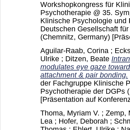
Workshopkongress für Klin
Psychotherapie @ 35. Sym
Klinische Psychologie und 
Deutschen Gesellschaft fü
(Chemnitz, Germany)
[Präs
Aguilar-Raab, Corina
;
Ecks
Ulrike
;
Ditzen, Beate
Intra
modulates eye gaze towards 
attachment & pair bonding.
der Fachgruppe Klinische 
Psychotherapie der DGPs (
[Präsentation auf Konferenz
Thoma, Myriam V.
;
Zemp, 
Lea
;
Hofer, Deborah
;
Schm
Thomas
;
Ehlert, Ulrike
;
Na