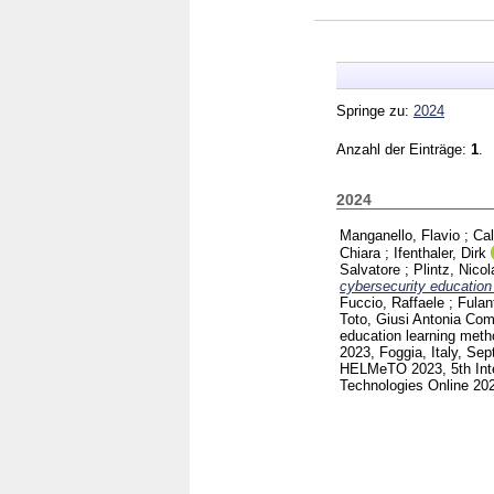
Springe zu:
2024
Anzahl der Einträge:
1
.
2024
Manganello, Flavio
;
Cal
Chiara
;
Ifenthaler, Dirk
Salvatore
;
Plintz, Nicol
cybersecurity education 
Fuccio, Raffaele
;
Fulan
Toto, Giusi Antonia
Comm
education learning meth
2023, Foggia, Italy, Sep
HELMeTO 2023, 5th Inte
Technologies Online 202