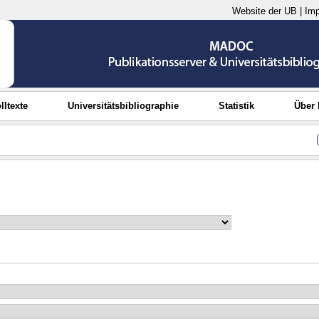
Website der UB
|
Im
lltexte
Universitätsbibliographie
Statistik
Über