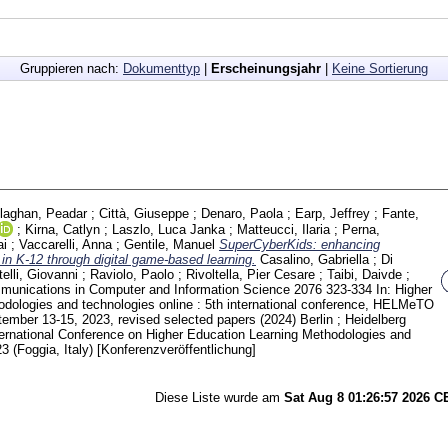
Gruppieren nach:
Dokumenttyp
|
Erscheinungsjahr
|
Keine Sortierung
laghan, Peadar
;
Città, Giuseppe
;
Denaro, Paola
;
Earp, Jeffrey
;
Fante,
;
Kirna, Catlyn
;
Laszlo, Luca Janka
;
Matteucci, Ilaria
;
Perna,
ai
;
Vaccarelli, Anna
;
Gentile, Manuel
SuperCyberKids: enhancing
in K-12 through digital game-based learning.
Casalino, Gabriella
;
Di
telli, Giovanni
;
Raviolo, Paolo
;
Rivoltella, Pier Cesare
;
Taibi, Daivde
;
unications in Computer and Information Science
2076
323-334
In: Higher
odologies and technologies online : 5th international conference, HELMeTO
tember 13-15, 2023, revised selected papers (2024) Berlin ; Heidelberg
rnational Conference on Higher Education Learning Methodologies and
3 (Foggia, Italy)
[Konferenzveröffentlichung]
Diese Liste wurde am
Sat Aug 8 01:26:57 2026 