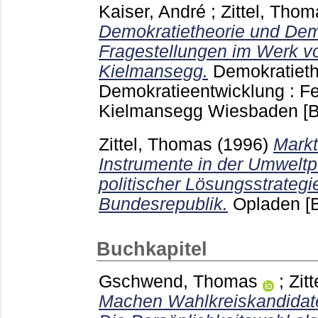
Kaiser, André
;
Zittel, Tho
Demokratietheorie und Dem
Fragestellungen im Werk vo
Kielmansegg.
Demokratieth
Demokratieentwicklung : Fes
Kielmansegg Wiesbaden
[
Zittel, Thomas
(1996)
Markt
Instrumente in der Umweltpo
politischer Lösungsstrategi
Bundesrepublik.
Opladen
[
Buchkapitel
Gschwend, Thomas
;
Zit
Machen Wahlkreiskandidat