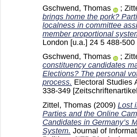
Gschwend, Thomas
;
Zit
brings home the pork? Parti
localness in committee ass
member proportional syste
London [u.a.]
24 5
488-500
Gschwend, Thomas
;
Zit
constituency candidates ma
Elections? The personal vot
process.
Electoral Studies
338-349
[Zeitschriftenartikel
Zittel, Thomas
(2009)
Lost 
Parties and the Online Cam
Candidates in Germany’s M
System.
Journal of Informa