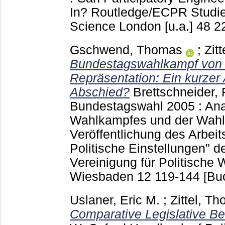
In? Routledge/ECPR Studies
Science London [u.a.]
48
2
Gschwend, Thomas
;
Zit
Bundestagswahlkampf von 
Repräsentation: Ein kurzer
Abschied?
Brettschneider, 
Bundestagswahl 2005 : An
Wahlkampfes und der Wahl
Veröffentlichung des Arbei
Politische Einstellungen" 
Vereinigung für Politische
Wiesbaden
12
119-144
[Bu
Uslaner, Eric M.
;
Zittel, T
Comparative Legislative Be