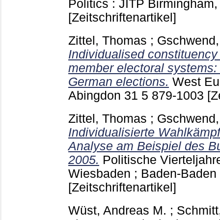
Politics : JITP Birmingham
[Zeitschriftenartikel]
Zittel, Thomas
;
Gschwend,
Individualised constituenc
member electoral systems: 
German elections.
West Eur
Abingdon
31 5
879-1003
[Z
Zittel, Thomas
;
Gschwend,
Individualisierte Wahlkämp
Analyse am Beispiel des 
2005.
Politische Vierteljahr
Wiesbaden ; Baden-Baden
[Zeitschriftenartikel]
Wüst, Andreas M.
;
Schmit