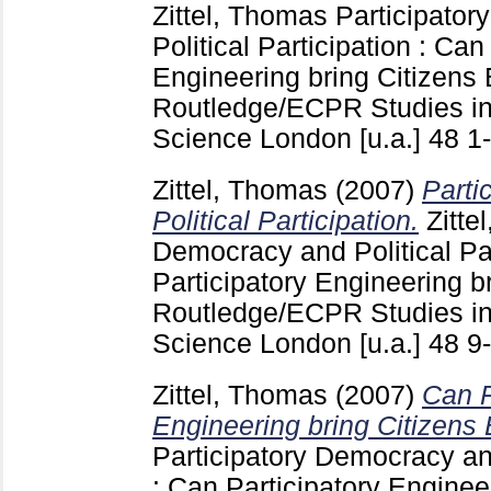
Zittel, Thomas
Participator
Political Participation : Can
Engineering bring Citizens
Routledge/ECPR Studies in
Science London [u.a.]
48
1
Zittel, Thomas
(2007)
Parti
Political Participation.
Zitte
Democracy and Political Par
Participatory Engineering b
Routledge/ECPR Studies in
Science London [u.a.]
48
9
Zittel, Thomas
(2007)
Can P
Engineering bring Citizens
Participatory Democracy and
: Can Participatory Enginee