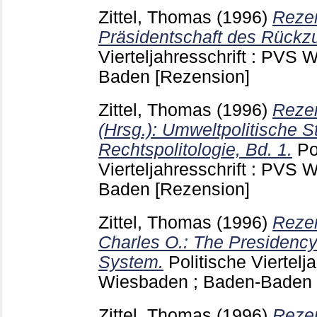
Zittel, Thomas
(1996)
Rezen
Präsidentschaft des Rückz
Vierteljahresschrift : PVS
Baden
[Rezension]
Zittel, Thomas
(1996)
Rezen
(Hrsg.): Umweltpolitische S
Rechtspolitologie, Bd. 1.
Po
Vierteljahresschrift : PVS
Baden
[Rezension]
Zittel, Thomas
(1996)
Rezen
Charles O.: The Presidency
System.
Politische Viertelj
Wiesbaden ; Baden-Baden
Zittel, Thomas
(1996)
Rezen