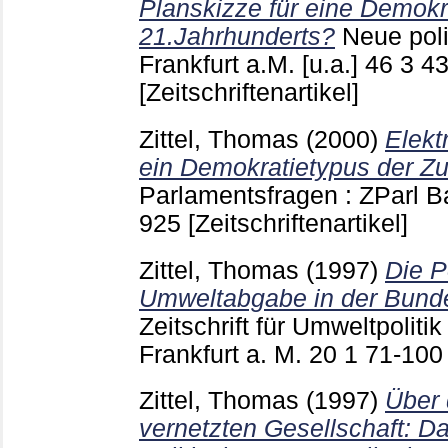
Planskizze für eine Demokr
21.Jahrhunderts?
Neue poli
Frankfurt a.M. [u.a.]
46 3
43
[Zeitschriftenartikel]
Zittel, Thomas
(2000)
Elekt
ein Demokratietypus der Zu
Parlamentsfragen : ZParl
925
[Zeitschriftenartikel]
Zittel, Thomas
(1997)
Die Po
Umweltabgabe in der Bunde
Zeitschrift für Umweltpolit
Frankfurt a. M.
20 1
71-10
Zittel, Thomas
(1997)
Über 
vernetzten Gesellschaft: D