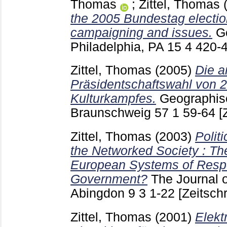
Thomas
;
Zittel, Thomas
the 2005 Bundestag electio
campaigning and issues.
G
Philadelphia, PA
15 4
420-
Zittel, Thomas
(2005)
Die a
Präsidentschaftswahl von 
Kulturkampfes.
Geographis
Braunschweig
57 1
59-64
[
Zittel, Thomas
(2003)
Polit
the Networked Society : Th
European Systems of Respo
Government?
The Journal o
Abingdon
9 3
1-22
[Zeitschr
Zittel, Thomas
(2001)
Elekt