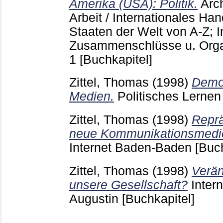
Amerika (USA): Politik.
Arch
Arbeit / Internationales Han
Staaten der Welt von A-Z; I
Zusammenschlüsse u. Orga
1
[Buchkapitel]
Zittel, Thomas
(1998)
Demok
Medien.
Politisches Lerne
Zittel, Thomas
(1998)
Reprä
neue Kommunikationsmedi
Internet Baden-Baden
[Buc
Zittel, Thomas
(1998)
Verän
unsere Gesellschaft?
Inter
Augustin
[Buchkapitel]