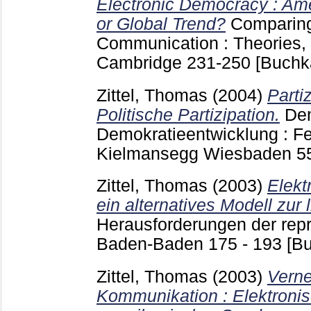
Electronic Democracy : Am
or Global Trend?
Comparing 
Communication : Theories,
Cambridge
231-250
[Buchka
Zittel, Thomas
(2004)
Parti
Politische Partizipation.
Dem
Demokratieentwicklung : Fes
Kielmansegg Wiesbaden
5
Zittel, Thomas
(2003)
Elekt
ein alternatives Modell zur
Herausforderungen der rep
Baden-Baden
175 - 193
[Bu
Zittel, Thomas
(2003)
Verne
Kommunikation : Elektroni