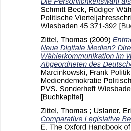
Die Persönlichkeitswahl als
Schmitt-Beck, Rüdiger
Wähl
Politische Vierteljahresschr
Wiesbaden
45
371-392
[Bu
Zittel, Thomas
(2009)
Entme
Neue Digitale Medien? Dire
Wählerkommunikation im 
Abgeordneten des Deutsch
Marcinkowski, Frank
Politik
Mediendemokratie Politische
PVS. Sonderheft Wiesbad
[Buchkapitel]
Zittel, Thomas
;
Uslaner, Er
Comparative Legislative Be
E.
The Oxford Handbook of 