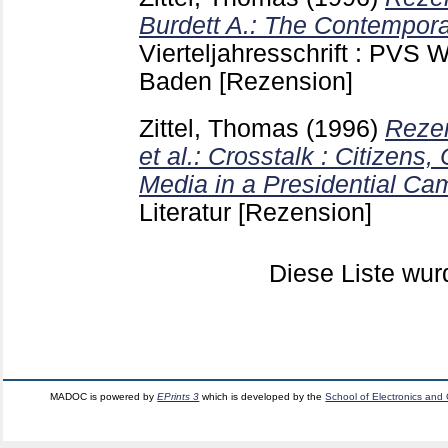
Burdett A.: The Contempor
Vierteljahresschrift : PVS
Baden
[Rezension]
Zittel, Thomas
(1996)
Rezen
et al.: Crosstalk : Citizens
Media in a Presidential Ca
Literatur
[Rezension]
Diese Liste wu
MADOC is powered by
EPrints 3
which is developed by the
School of Electronics and