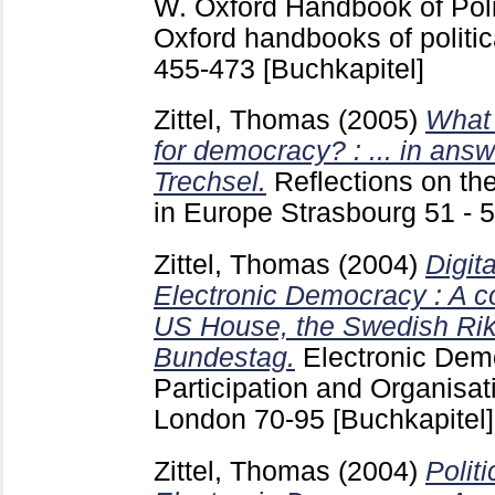
W.
Oxford Handbook of Polit
Oxford handbooks of politi
455-473
[Buchkapitel]
Zittel, Thomas
(2005)
What 
for democracy? : ... in ans
Trechsel.
Reflections on th
in Europe Strasbourg
51 - 
Zittel, Thomas
(2004)
Digit
Electronic Democracy : A 
US House, the Swedish Ri
Bundestag.
Electronic Demo
Participation and Organisat
London
70-95
[Buchkapitel]
Zittel, Thomas
(2004)
Polit