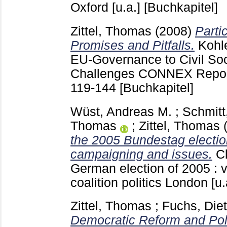
Oxford [u.a.]
[Buchkapitel]
Zittel, Thomas
(2008)
Parti
Promises and Pitfalls.
Kohl
EU-Governance to Civil Soc
Challenges CONNEX Repor
119-144
[Buchkapitel]
Wüst, Andreas M.
;
Schmit
Thomas
;
Zittel, Thomas
the 2005 Bundestag electio
campaigning and issues.
C
German election of 2005 : v
coalition politics London [u
Zittel, Thomas
;
Fuchs, Diet
Democratic Reform and Polit