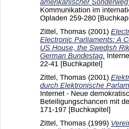
amerikanischer Sonderweg
Kommunikation im internati
Opladen
259-280
[Buchkapi
Zittel, Thomas
(2001)
Elect
Electronic Parliaments: A 
US House, the Swedish Rik
German Bundestag.
Intern
22-41
[Buchkapitel]
Zittel, Thomas
(2001)
Elekt
durch Elektronische Parla
Internet - Neue demokratis
Beteiligungschancen mit d
171-197
[Buchkapitel]
Zittel, Thomas
(1999)
Verei