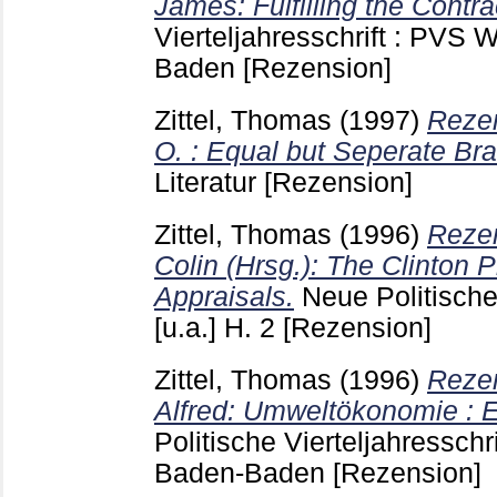
James: Fulfilling the Contra
Vierteljahresschrift : PVS
Baden
[Rezension]
Zittel, Thomas
(1997)
Rezen
O. : Equal but Seperate Br
Literatur
[Rezension]
Zittel, Thomas
(1996)
Rezen
Colin (Hrsg.): The Clinton P
Appraisals.
Neue Politische 
[u.a.]
H. 2
[Rezension]
Zittel, Thomas
(1996)
Rezen
Alfred: Umweltökonomie : E
Politische Vierteljahressch
Baden-Baden
[Rezension]