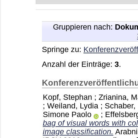
Gruppieren nach:
Dokum
Springe zu:
Konferenzveröff
Anzahl der Einträge:
3
.
Konferenzveröffentlich
Kopf, Stephan
;
Zrianina, M
;
Weiland, Lydia
;
Schaber, 
Simone Paolo
;
Effelsber
bag of visual words with col
image classification.
Arabni