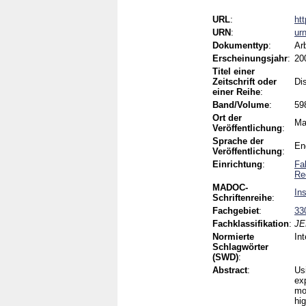
URL
:
ht
URN
:
ur
Dokumenttyp
:
Ar
Erscheinungsjahr
:
20
Titel einer
Zeitschrift oder
Dis
einer Reihe
:
Band/Volume
:
59
Ort der
Ma
Veröffentlichung
:
Sprache der
En
Veröffentlichung
:
Einrichtung
:
Fa
Re
MADOC-
In
Schriftenreihe
:
Fachgebiet
:
33
Fachklassifikation
:
JE
Normierte
Int
Schlagwörter
(SWD)
:
Abstract
:
Us
exp
mo
hig