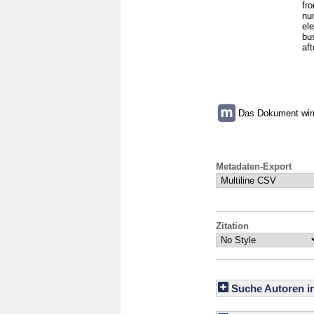
fr
num
ele
bu
af
Das Dokument wird 
Metadaten-Export
Zitation
Suche Autoren i