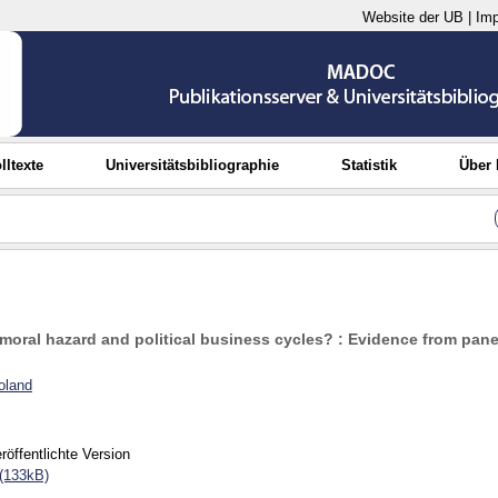
Website der UB
|
Im
lltexte
Universitätsbibliographie
Statistik
Über
moral hazard and political business cycles? : Evidence from pane
oland
röffentlichte Version
(133kB)