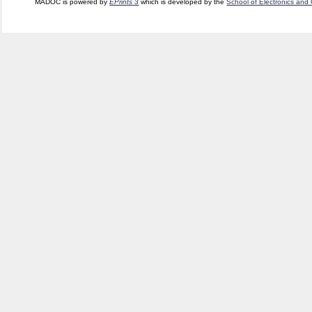
MADOC is powered by
EPrints 3
which is developed by the
School of Electronics and