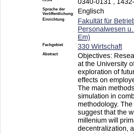
0340-0131 , 1432
Sprache der
Englisch
Veröffentlichung
:
Einrichtung
:
Fakultät für Betri
Personalwesen u. 
Em)
Fachgebiet
:
330 Wirtschaft
Abstract
:
Objectives: Rese
at the University 
exploration of fut
effects on employ
The main methods 
simulation in comb
methodology. The 
suggest that the 
millenium will prima
decentralization, 