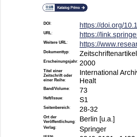
DOI
:
https://doi.org/1
URL
:
https://link.sprin
Weitere URL
:
https://www.resea
Dokumenttyp
:
Zeitschriftenartikel
Erscheinungsjahr
:
2000
Titel einer
International Arc
Zeitschrift oder
Healt
einer Reihe
:
Band/Volume
:
73
Heft/Issue
:
S1
Seitenbereich
:
28-32
Ort der
Berlin [u.a.]
Veröffentlichung
:
Verlag
:
Springer
ISSN
: