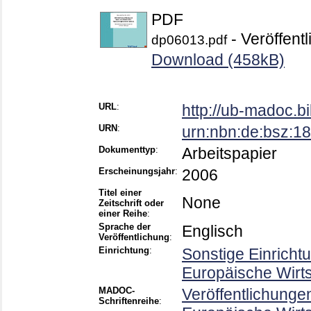
PDF
- Veröffentl
dp06013.pdf
Download (458kB)
URL
:
http://ub-madoc.
URN
:
urn:nbn:de:bsz:
Dokumenttyp
:
Arbeitspapier
Erscheinungsjahr
:
2006
Titel einer
None
Zeitschrift oder
einer Reihe
:
Sprache der
Englisch
Veröffentlichung
:
Einrichtung
:
Sonstige Einricht
Europäische Wirt
MADOC-
Veröffentlichunge
Schriftenreihe
: