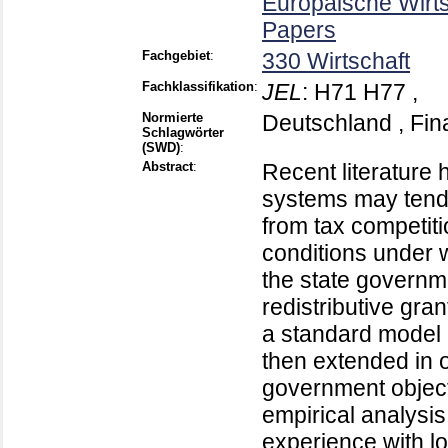
Europäische Wirt
Papers
Fachgebiet
:
330 Wirtschaft
Fachklassifikation
:
JEL
:
H71 H77 ,
Normierte
Deutschland , Fin
Schlagwörter
(SWD)
:
Abstract
:
Recent literature 
systems may tend t
from tax competiti
conditions under 
the state governme
redistributive gr
a standard model o
then extended in or
government objecti
empirical analysis 
experience with l