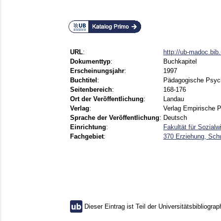
URL
:
http://ub-madoc.bi
Dokumenttyp
:
Buchkapitel
Erscheinungsjahr
:
1997
Buchtitel
:
Pädagogische Psycho
Seitenbereich
:
168-176
Ort der Veröffentlichung
:
Landau
Verlag
:
Verlag Empirische 
Sprache der Veröffentlichung
:
Deutsch
Einrichtung
:
Fakultät für Sozial
Fachgebiet
:
370 Erziehung, Sch
Dieser Eintrag ist Teil der Universitätsbibliograp