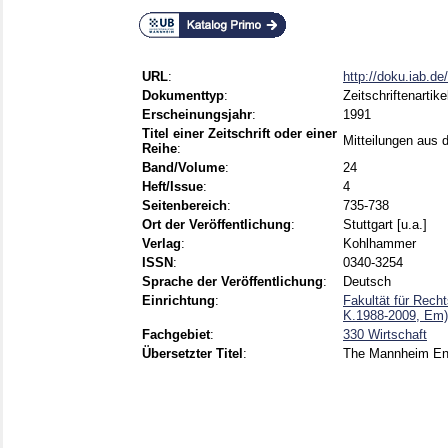
URL
:
http://doku.iab.d
Dokumenttyp
:
Zeitschriftenartike
Erscheinungsjahr
:
1991
Titel einer Zeitschrift oder einer
Mitteilungen aus 
Reihe
:
Band/Volume
:
24
Heft/Issue
:
4
Seitenbereich
:
735-738
Ort der Veröffentlichung
:
Stuttgart [u.a.]
Verlag
:
Kohlhammer
ISSN
:
0340-3254
Sprache der Veröffentlichung
:
Deutsch
Einrichtung
:
Fakultät für Rech
K.1988-2009, Em)
Fachgebiet
:
330 Wirtschaft
Übersetzter Titel
:
The Mannheim Ent