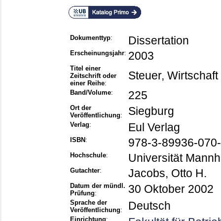
Dokumenttyp
:
Dissertation
Erscheinungsjahr
:
2003
Titel einer
Steuer, Wirtschaf
Zeitschrift oder
einer Reihe
:
Band/Volume
:
225
Ort der
Siegburg
Veröffentlichung
:
Verlag
:
Eul Verlag
ISBN
:
978-3-89936-070-
Hochschule
:
Universität Mann
Gutachter
:
Jacobs, Otto H.
Datum der mündl.
30 Oktober 2002
Prüfung
:
Sprache der
Deutsch
Veröffentlichung
:
Einrichtung
: