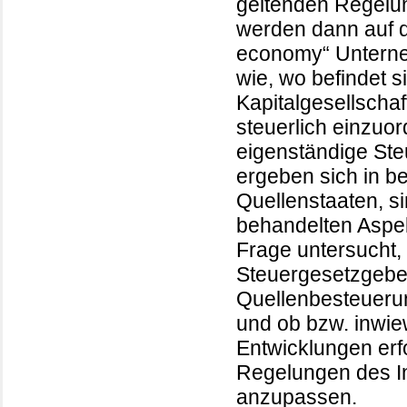
geltenden Regelun
werden dann auf di
economy“ Unterne
wie, wo befindet s
Kapitalgesellscha
steuerlich einzuor
eigenständige Ste
ergeben sich in b
Quellenstaaten, si
behandelten Aspek
Frage untersucht,
Steuergesetzgebe
Quellenbesteueru
und ob bzw. inwie
Entwicklungen erf
Regelungen des In
anzupassen.