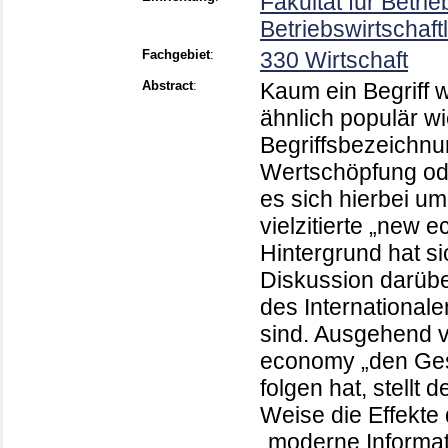
Fakultät für Betri
Betriebswirtschaft
Fachgebiet
:
330 Wirtschaft
Abstract
:
Kaum ein Begriff 
ähnlich populär w
Begriffsbezeichnun
Wertschöpfung od
es sich hierbei u
vielzitierte „new 
Hintergrund hat si
Diskussion darübe
des International
sind. Ausgehend 
economy „den Gese
folgen hat, stellt
Weise die Effekte
„moderne Informat