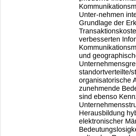
Kommunikationsmög
Unter-nehmen inter
Grundlage der Erk
Transaktionskosten
verbesserten Info
Kommunikationsmög
und geographische
Unternehmensgren
standortverteilte/
organisatorische A
zunehmende Bedeu
sind ebenso Ken
Unternehmensstru
Herausbildung hy
elektronischer M
Bedeutungslosigke