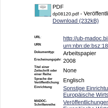
PDF
- Veröffentl
dp08120.pdf
Download (232kB)
URL
:
http://ub-madoc.
URN
:
urn:nbn:de:bsz:
Dokumenttyp
:
Arbeitspapier
Erscheinungsjahr
:
2008
Titel einer
None
Zeitschrift oder
einer Reihe
:
Sprache der
Englisch
Veröffentlichung
:
Einrichtung
:
Sonstige Einricht
Europäische Wirt
MADOC-
Veröffentlichunge
Schriftenreihe
: