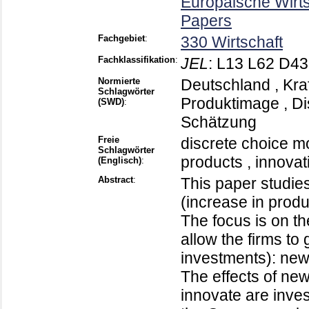
Europäische Wirt
Papers
Fachgebiet
:
330 Wirtschaft
Fachklassifikation
:
JEL
:
L13 L62 D43 
Normierte
Deutschland , Kraf
Schlagwörter
Produktimage , Di
(SWD)
:
Schätzung
Freie
discrete choice m
Schlagwörter
products , innova
(Englisch)
:
Abstract
:
This paper studies
(increase in produ
The focus is on t
allow the firms to 
investments): new
The effects of new
innovate are inves