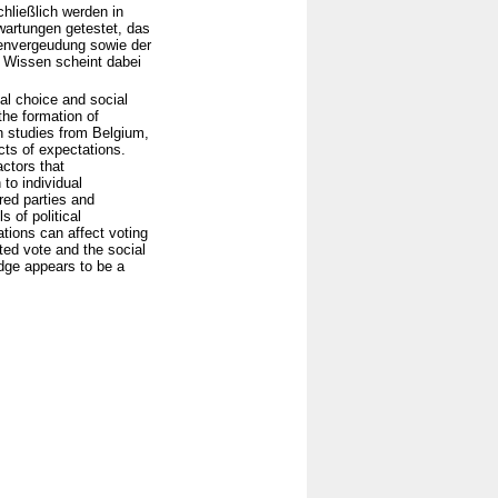
ließlich werden in
wartungen getestet, das
menvergeudung sowie der
 Wissen scheint dabei
al choice and social
the formation of
on studies from Belgium,
cts of expectations.
actors that
to individual
rred parties and
s of political
tions can affect voting
sted vote and the social
dge appears to be a