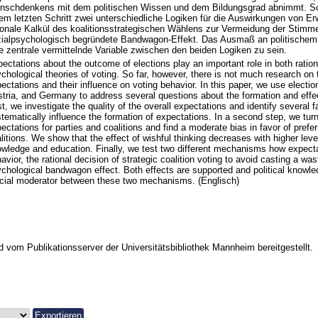
schdenkens mit dem politischen Wissen und dem Bildungsgrad abnimmt. Sch
em letzten Schritt zwei unterschiedliche Logiken für die Auswirkungen von Er
ionale Kalkül des koalitionsstrategischen Wählens zur Vermeidung der Stim
ialpsychologisch begründete Bandwagon-Effekt. Das Ausmaß an politischem
e zentrale vermittelnde Variable zwischen den beiden Logiken zu sein.
ectations about the outcome of elections play an important role in both ration
chological theories of voting. So far, however, there is not much research on 
ectations and their influence on voting behavior. In this paper, we use electi
tria, and Germany to address several questions about the formation and effe
st, we investigate the quality of the overall expectations and identify several f
tematically influence the formation of expectations. In a second step, we turn 
ectations for parties and coalitions and find a moderate bias in favor of prefe
litions. We show that the effect of wishful thinking decreases with higher level
wledge and education. Finally, we test two different mechanisms how expecta
avior, the rational decision of strategic coalition voting to avoid casting a wa
chological bandwagon effect. Both effects are supported and political knowle
cial moderator between these two mechanisms. (Englisch)
vom Publikationsserver der Universitätsbibliothek Mannheim bereitgestellt.