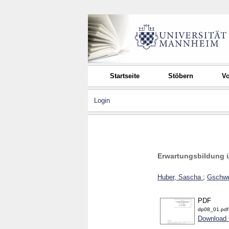
Startseite
Stöbern
Vo
Login
Erwartungsbildung ü
Huber, Sascha
;
Gschw
PDF
dp08_01.pdf
Download 