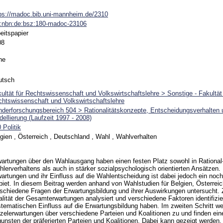
ps://madoc.bib.uni-mannheim.de/2310
n:nbn:de:bsz:180-madoc-23106
eitspapier
08
ne
utsch
ultät für Rechtswissenschaft und Volkswirtschaftslehre > Sonstige - Fakultät 
htswissenschaft und Volkswirtschaftslehre
derforschungsbereich 504 > Rationalitätskonzepte, Entscheidungsverhalten
ellierung (Laufzeit 1997 - 2008)
 Politik
gien , Österreich , Deutschland , Wahl , Wahlverhalten
artungen über den Wahlausgang haben einen festen Platz sowohl in Rational
lerverhaltens als auch in stärker sozialpsychologisch orientierten Ansätzen.
artungen und ihr Einfluss auf die Wahlentscheidung ist dabei jedoch ein noch 
iet. In diesem Beitrag werden anhand von Wahlstudien für Belgien, Österrei
schiedene Fragen der Erwartungsbildung und ihrer Auswirkungen untersucht. 
lität der Gesamterwartungen analysiert und verschiedene Faktoren identifizier
tematischen Einfluss auf die Erwartungsbildung haben. Im zweiten Schritt w
zelerwartungen über verschiedene Parteien und Koalitionen zu und finden ei
unsten der präferierten Parteien und Koalitionen. Dabei kann gezeigt werden,