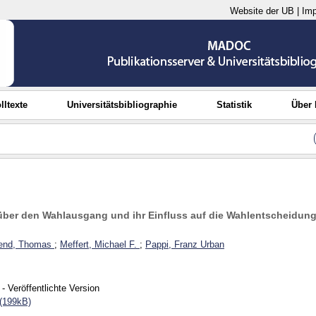
Website der UB
|
Im
lltexte
Universitätsbibliographie
Statistik
Über
ber den Wahlausgang und ihr Einfluss auf die Wahlentscheidun
end, Thomas
;
Meffert, Michael F.
;
Pappi, Franz Urban
- Veröffentlichte Version
(199kB)