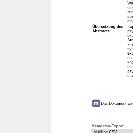
Wun
ein
rat
soz
ein
Übersetzung des
Exp
Abstracts
:
psy
exp
Aus
Fir
sys
exp
coa
kno
beh
psy
cru
Das Dokument wird 
Metadaten-Export