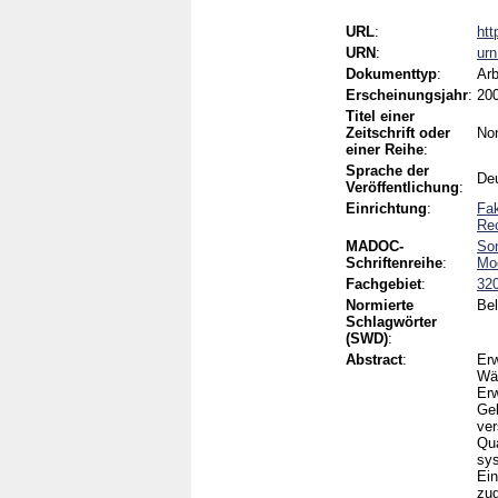
URL
:
htt
URN
:
ur
Dokumenttyp
:
Arb
Erscheinungsjahr
:
20
Titel einer
Zeitschrift oder
No
einer Reihe
:
Sprache der
De
Veröffentlichung
:
Einrichtung
:
Fak
Rec
MADOC-
Son
Schriftenreihe
:
Mod
Fachgebiet
:
320
Normierte
Bel
Schlagwörter
(SWD)
:
Abstract
:
Erw
Wäh
Erw
Geb
ver
Qua
sys
Ein
zug