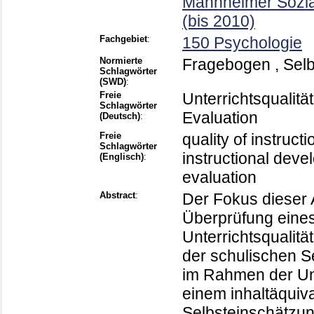
Mannheimer Sozia
(bis 2010)
Fachgebiet
:
150 Psychologie
Normierte
Fragebogen , Selb
Schlagwörter
(SWD)
:
Freie
Unterrichtsqualitä
Schlagwörter
Evaluation
(Deutsch)
:
Freie
quality of instructi
Schlagwörter
instructional devel
(Englisch)
:
evaluation
Abstract
:
Der Fokus dieser A
Überprüfung eine
Unterrichtsqualitä
der schulischen S
im Rahmen der Unt
einem inhaltäquiv
Selbsteinschätzun