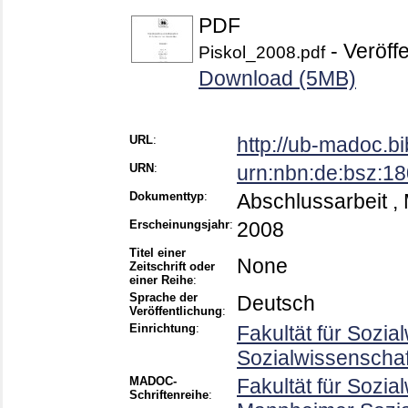
PDF
- Veröffe
Piskol_2008.pdf
Download (5MB)
URL
:
http://ub-madoc.b
URN
:
urn:nbn:de:bsz:1
Dokumenttyp
:
Abschlussarbeit
,
Erscheinungsjahr
:
2008
Titel einer
None
Zeitschrift oder
einer Reihe
:
Sprache der
Deutsch
Veröffentlichung
:
Einrichtung
:
Fakultät für Sozia
Sozialwissenscha
MADOC-
Fakultät für Sozia
Schriftenreihe
: