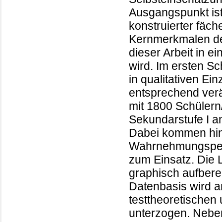
Ausgangspunkt ist
konstruierter fäch
Kernmerkmalen der
dieser Arbeit in e
wird. Im ersten S
in qualitativen Ei
entsprechend verä
mit 1800 Schülern
Sekundarstufe I a
Dabei kommen hins
Wahrnehmungspers
zum Einsatz. Die 
graphisch aufbere
Datenbasis wird a
testtheoretischen
unterzogen. Neben 