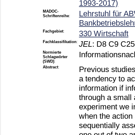
1993-2017)
MADOC-
Lehrstuhl für AB
Schriftenreihe
:
Bankbetriebsleh
Fachgebiet
:
330 Wirtschaft
Fachklassifikation
:
JEL
:
D8 C9 C25
Normierte
Informationsnac
Schlagwörter
(SWD)
:
Abstract
:
Previous studies
a tendency to ac
information if i
through a small 
experiment we i
when the action 
sequentially ass
one out of two ap