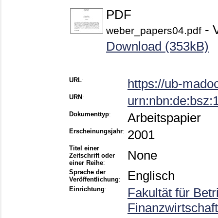
PDF
- V
weber_papers04.pdf
Download (353kB)
URL
:
https://ub-mado
URN
:
urn:nbn:de:bsz
Dokumenttyp
:
Arbeitspapier
Erscheinungsjahr
:
2001
Titel einer
None
Zeitschrift oder
einer Reihe
:
Sprache der
Englisch
Veröffentlichung
:
Einrichtung
:
Fakultät für Bet
Finanzwirtschaf