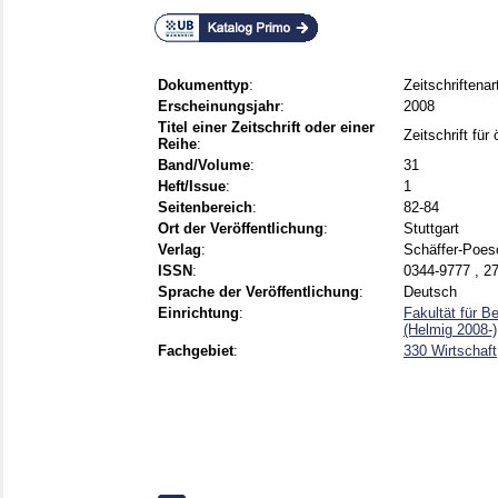
Dokumenttyp
:
Zeitschriftenar
Erscheinungsjahr
:
2008
Titel einer Zeitschrift oder einer
Zeitschrift fü
Reihe
:
Band/Volume
:
31
Heft/Issue
:
1
Seitenbereich
:
82-84
Ort der Veröffentlichung
:
Stuttgart
Verlag
:
Schäffer-Poes
ISSN
:
0344-9777 , 2
Sprache der Veröffentlichung
:
Deutsch
Einrichtung
:
Fakultät für B
(Helmig 2008-)
Fachgebiet
:
330 Wirtschaft