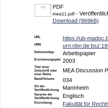
PDF
- Veröffentli
mea11.pdf
Download (969kB)
URL
:
https://ub-madoc.
URN
:
urn:nbn:de:bsz:1
Dokumenttyp
:
Arbeitspapier
Erscheinungsjahr
:
2003
Titel einer
MEA Discussion 
Zeitschrift oder
einer Reihe
:
Band/Volume
:
034
Ort der
Mannheim
Veröffentlichung
:
Sprache der
Englisch
Veröffentlichung
:
Einrichtung
:
Fakultät für Rech