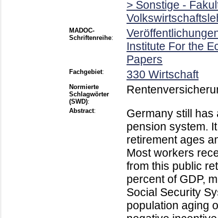
> Sonstige - Faku
Volkswirtschaftsle
MADOC-
Veröffentlichung
Schriftenreihe
:
Institute For the
Papers
Fachgebiet
:
330 Wirtschaft
Normierte
Rentenversicheru
Schlagwörter
(SWD)
:
Abstract
:
Germany still has
pension system. It
retirement ages an
Most workers receiv
from this public r
percent of GDP, m
Social Security S
population aging o