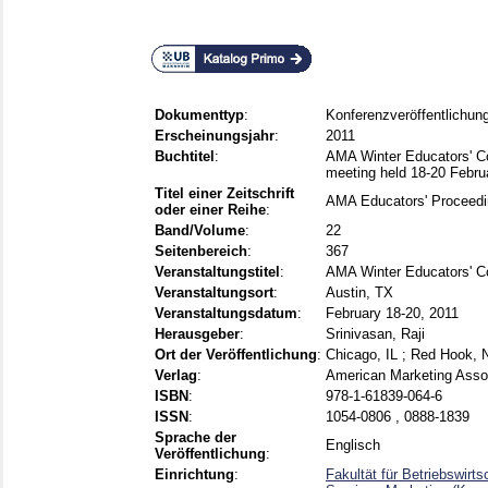
Dokumenttyp
:
Konferenzveröffentlichun
Erscheinungsjahr
:
2011
Buchtitel
:
AMA Winter Educators' Co
meeting held 18-20 Febru
Titel einer Zeitschrift
AMA Educators' Proceed
oder einer Reihe
:
Band/Volume
:
22
Seitenbereich
:
367
Veranstaltungstitel
:
AMA Winter Educators' C
Veranstaltungsort
:
Austin, TX
Veranstaltungsdatum
:
February 18-20, 2011
Herausgeber
:
Srinivasan, Raji
Ort der Veröffentlichung
:
Chicago, IL ; Red Hook, 
Verlag
:
American Marketing Assoc
ISBN
:
978-1-61839-064-6
ISSN
:
1054-0806 , 0888-1839
Sprache der
Englisch
Veröffentlichung
:
Einrichtung
:
Fakultät für Betriebswirts